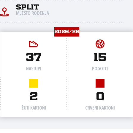
Split
MJESTO ROĐENJA
2025/26
37
15
NASTUPI
POGOTCI
2
0
ŽUTI KARTONI
CRVENI KARTONI