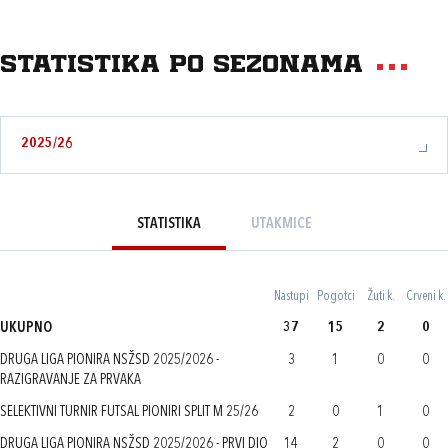
Statistika po sezonama
2025/26
STATISTIKA
UTAKMICE
Nastupi
Pogotci
Žuti k.
Crveni k.
UKUPNO
37
15
2
0
DRUGA LIGA PIONIRA NSŽSD 2025/2026 -
3
1
0
0
RAZIGRAVANJE ZA PRVAKA
SELEKTIVNI TURNIR FUTSAL PIONIRI SPLIT M 25/26
2
0
1
0
DRUGA LIGA PIONIRA NSŽSD 2025/2026 - PRVI DIO
14
2
0
0