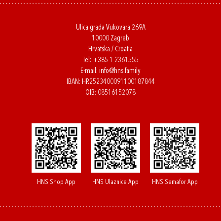
Ulica grada Vukovara 269A
10000 Zagreb
Hrvatska / Croatia
Tel:
+385 1 2361555
E-mail:
info@hns.family
IBAN: HR2523400091100187844
OIB: 08516152078
HNS Shop App
HNS Ulaznice App
HNS Semafor App