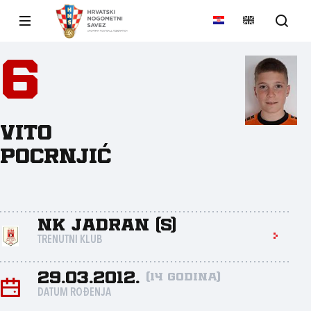
6
Vito
Pocrnjić
NK Jadran (S)
TRENUTNI KLUB
29.03.2012.
(14 godina)
DATUM ROĐENJA