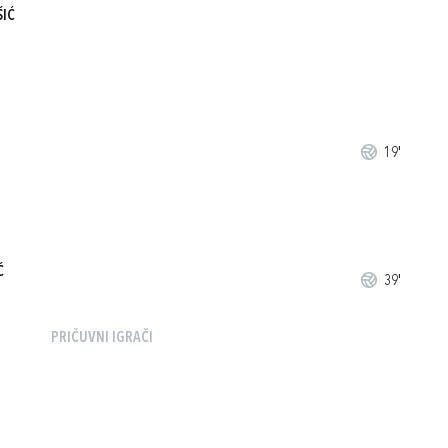
ŠIĆ
19'
Ć
39'
PRIČUVNI IGRAČI