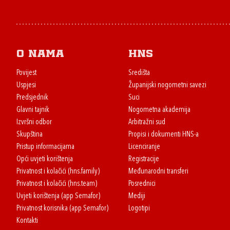
O nama
HNS
Povijest
Središta
Uspjesi
Županijski nogometni savezi
Predsjednik
Suci
Glavni tajnik
Nogometna akademija
Izvršni odbor
Arbitražni sud
Skupština
Propisi i dokumenti HNS-a
Pristup informacijama
Licenciranje
Opći uvjeti korištenja
Registracije
Privatnost i kolačići (hns.family)
Međunarodni transferi
Privatnost i kolačići (hns.team)
Posrednici
Uvjeti korištenja (app Semafor)
Mediji
Privatnost korisnika (app Semafor)
Logotipi
Kontakti