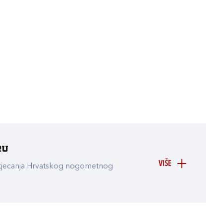
ru
VIŠE
atjecanja Hrvatskog nogometnog