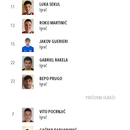
LUKA SEKUL
11
Igrač
ROKO MARTINIĆ
12
Igrač
JAKOV GUERIERI
15
Igrač
GABRIEL RAKELA
22
Igrač
BEPO PRUGO
23
Igrač
PRIČUVNI IGRAČI
VITO POCRNJIĆ
7
Igrač