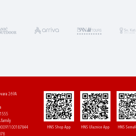
ovara 269A
a
61555
.family
HNS Shop App
HNS Ulaznice App
HNS Semaf
400091100187844
078