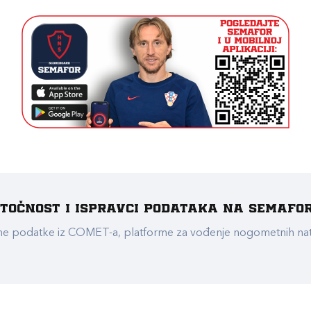
e točnost i ispravci podataka na Semafo
ualne podatke iz COMET-a, platforme za vođenje nogometnih n