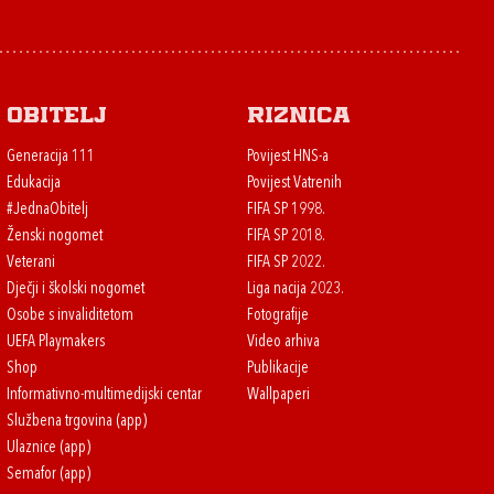
Obitelj
Riznica
Generacija 111
Povijest HNS-a
Edukacija
Povijest Vatrenih
#JednaObitelj
FIFA SP 1998.
Ženski nogomet
FIFA SP 2018.
Veterani
FIFA SP 2022.
Dječji i školski nogomet
Liga nacija 2023.
Osobe s invaliditetom
Fotografije
UEFA Playmakers
Video arhiva
Shop
Publikacije
Informativno-multimedijski centar
Wallpaperi
Službena trgovina (app)
Ulaznice (app)
Semafor (app)