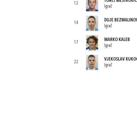
TONĆI MEŠTROVIĆ
12
Igrač
DUJE BEZMALINO
14
Igrač
MARKO KALEB
17
Igrač
VJEKOSLAV KUKO
22
Igrač