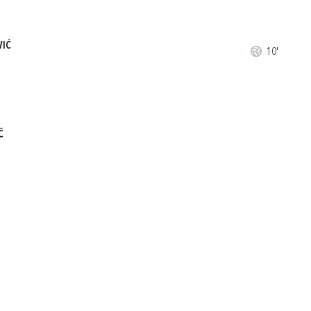
VIĆ
10'
Č