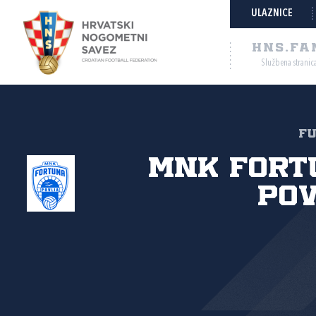
ULAZNICE
HNS.FA
Službena stranic
FU
MNK Fort
Po