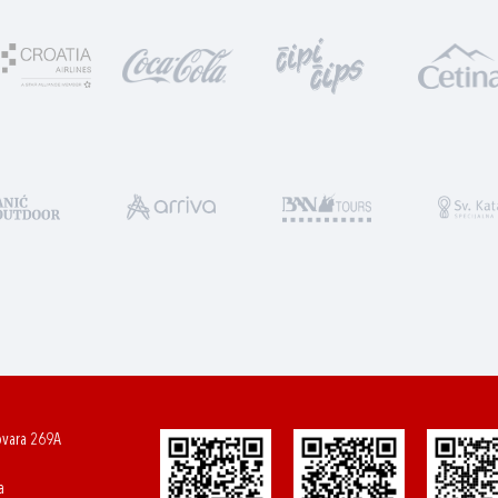
ovara 269A
a