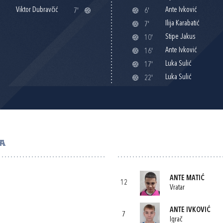
Viktor Dubravčić
Ante Ivković
7'
6'
Ilija Karabatić
7'
Stipe Jakus
10'
Ante Ivković
16'
Luka Sulić
17'
Luka Sulić
22'
A
ANTE MATIĆ
12
Vratar
ANTE IVKOVIĆ
7
Igrač