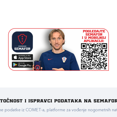
e točnost i ispravci podataka na Semafo
ualne podatke iz COMET-a, platforme za vođenje nogometnih n