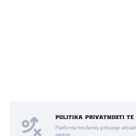
Politika privatnosti t
Platforma hns.family prikazuje akt
saveza.