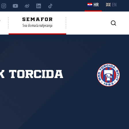
HR
EN
A
SEMAFOR
Sva domaća natjecanja
 Torcida