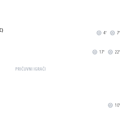
C)
4'
7'
17'
22'
PRIČUVNI IGRAČI
10'