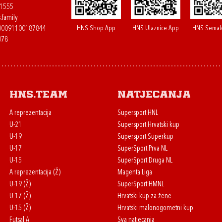
61555
.family
HNS Shop App
HNS Ulaznice App
HNS Semaf
400091100187844
078
HNS.team
Natjecanja
A reprezentacija
Supersport HNL
U-21
Supersport Hrvatski kup
U-19
Supersport Superkup
U-17
SuperSport Prva NL
U-15
SuperSport Druga NL
A reprezentacija (Ž)
Magenta Liga
U-19 (Ž)
SuperSport HMNL
U-17 (Ž)
Hrvatski kup za žene
U-15 (Ž)
Hrvatski malonogometni kup
Futsal A
Sva natjecanja