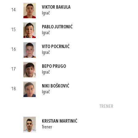
VIKTOR BAKULA
14
Igrač
PABLO JUTRONIĆ
15
Igrač
VITO POCRNJIĆ
16
Igrač
BEPO PRUGO
17
Igrač
NIKI BOŠKOVIĆ
18
Igrač
TRENER
KRISTIAN MARTINIĆ
Trener