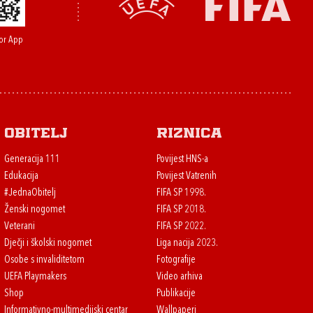
or App
Obitelj
Riznica
Generacija 111
Povijest HNS-a
Edukacija
Povijest Vatrenih
#JednaObitelj
FIFA SP 1998.
Ženski nogomet
FIFA SP 2018.
Veterani
FIFA SP 2022.
Dječji i školski nogomet
Liga nacija 2023.
Osobe s invaliditetom
Fotografije
UEFA Playmakers
Video arhiva
Shop
Publikacije
Informativno-multimedijski centar
Wallpaperi