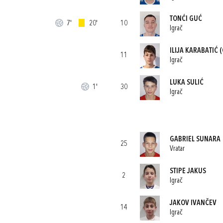
TONĆI GUĆ
7'
20'
10
Igrač
ILIJA KARABATIĆ
(
11
Igrač
LUKA SULIĆ
1'
30
Igrač
GABRIEL SUNARA
25
Vratar
STIPE JAKUS
2
Igrač
JAKOV IVANČEV
14
Igrač