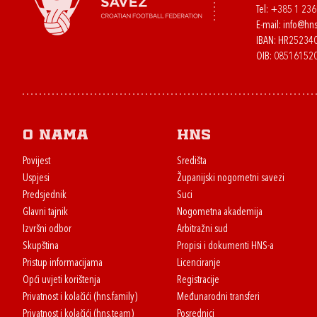
Tel:
+385 1 23
E-mail:
info@hns
IBAN: HR2523
OIB: 08516152
O nama
HNS
Povijest
Središta
Uspjesi
Županijski nogometni savezi
Predsjednik
Suci
Glavni tajnik
Nogometna akademija
Izvršni odbor
Arbitražni sud
Skupština
Propisi i dokumenti HNS-a
Pristup informacijama
Licenciranje
Opći uvjeti korištenja
Registracije
Privatnost i kolačići (hns.family)
Međunarodni transferi
Privatnost i kolačići (hns.team)
Posrednici