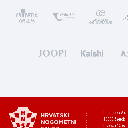
Ulica grada Vuk
10000 Zagreb
Hrvatska / Croati