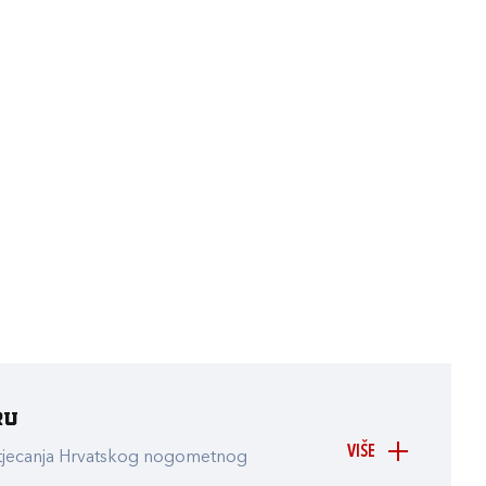
ru
VIŠE
atjecanja Hrvatskog nogometnog