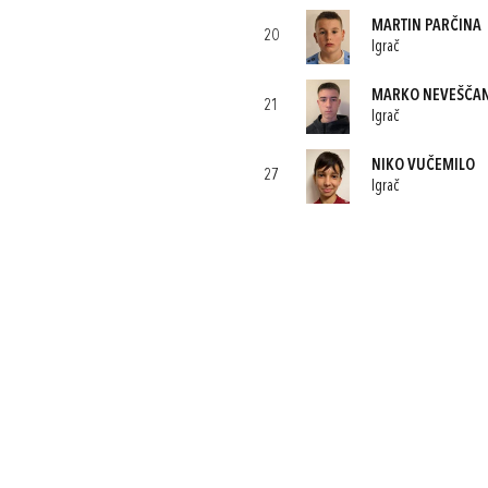
MARTIN PARČINA
20
Igrač
MARKO NEVEŠČA
21
Igrač
NIKO VUČEMILO
27
Igrač