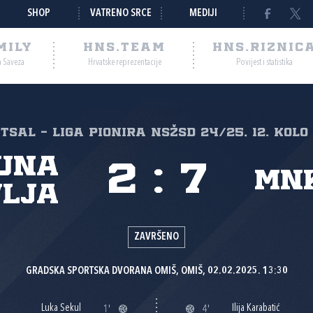
SHOP
VATRENO SRCE
MEDIJI
MILY
HNS.TEAM
HNS.RIZNIC
a Saveza
Hrvatske reprezentacije
Povijest i statistika
TSAL - Liga pionira NSŽSD 24/25, 12. kolo
una
2
:
7
MNK
vlja
ZAVRŠENO
GRADSKA SPORTSKA DVORANA OMIŠ, OMIŠ, 02.02.2025. 13:30
Luka Sekul
Ilija Karabatić
1'
4'