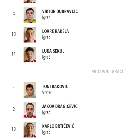
VIKTOR DUBRAVČIĆ
9
Igrač
LOVRE RAKELA
10
Igrač
LUKA SEKUL
11
Igrač
PRIČUVNI IGRAČI
TONI BAKOVIĆ
1
Vratar
JAKOV DRAGIČEVIĆ
2
Igrač
KARLO BRTIČEVIĆ
13
Igrač