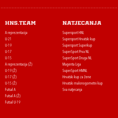
HNS.team
Natjecanja
A reprezentacija
Supersport HNL
U-21
Supersport Hrvatski kup
U-19
Supersport Superkup
U-17
SuperSport Prva NL
U-15
SuperSport Druga NL
A reprezentacija (Ž)
Magenta Liga
U-19 (Ž)
SuperSport HMNL
U-17 (Ž)
Hrvatski kup za žene
U-15 (Ž)
Hrvatski malonogometni kup
Futsal A
Sva natjecanja
Futsal A (Ž)
Futsal U-19