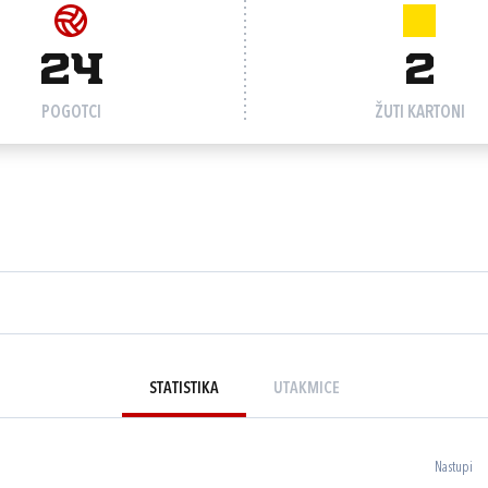
24
2
POGOTCI
ŽUTI KARTONI
STATISTIKA
UTAKMICE
Nastupi