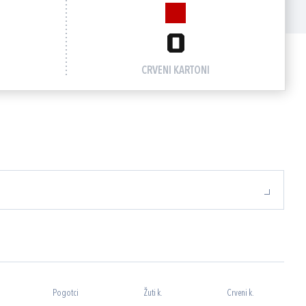
0
CRVENI KARTONI
Pogotci
Žuti k.
Crveni k.