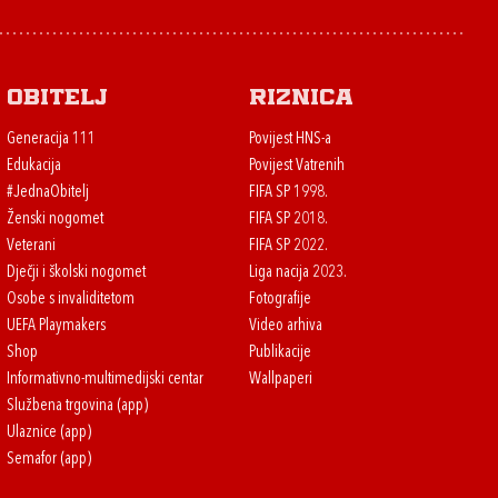
Obitelj
Riznica
Generacija 111
Povijest HNS-a
Edukacija
Povijest Vatrenih
#JednaObitelj
FIFA SP 1998.
Ženski nogomet
FIFA SP 2018.
Veterani
FIFA SP 2022.
Dječji i školski nogomet
Liga nacija 2023.
Osobe s invaliditetom
Fotografije
UEFA Playmakers
Video arhiva
Shop
Publikacije
Informativno-multimedijski centar
Wallpaperi
Službena trgovina (app)
Ulaznice (app)
Semafor (app)