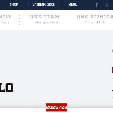
SHOP
VATRENO SRCE
MEDIJI
MILY
HNS.TEAM
HNS.RIZNIC
a Saveza
Hrvatske reprezentacije
Povijest i statistika
lo
2025/26