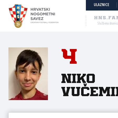
ULAZNICE
HNS.FA
Službena stranic
4
Niko
Vučemi