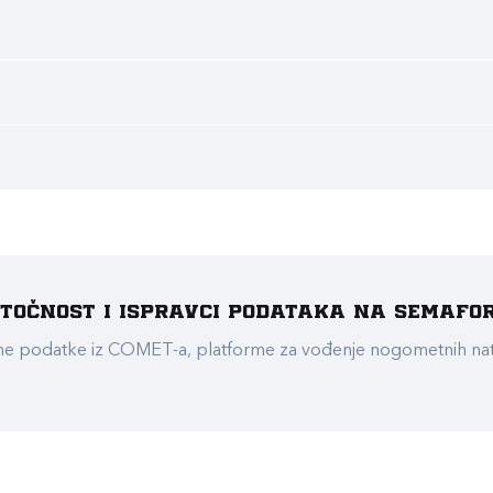
e točnost i ispravci podataka na Semafo
ualne podatke iz COMET-a, platforme za vođenje nogometnih n