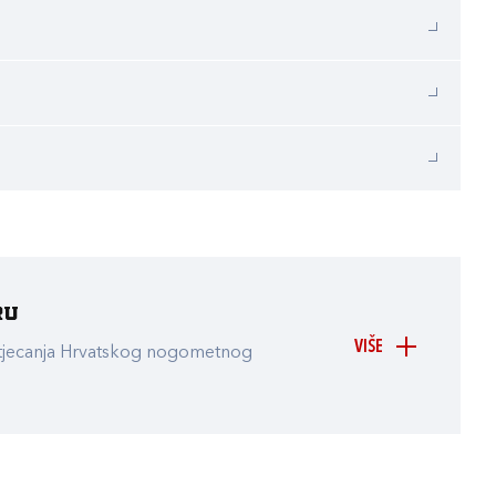
ru
VIŠE
atjecanja Hrvatskog nogometnog