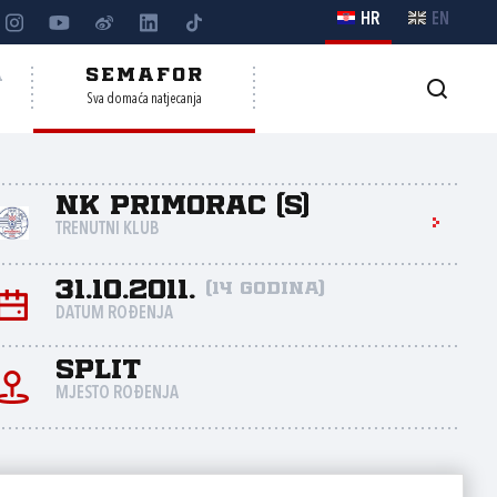
HR
EN
A
SEMAFOR
Sva domaća natjecanja
NK Primorac (S)
TRENUTNI KLUB
31.10.2011.
(14 godina)
DATUM ROĐENJA
Split
MJESTO ROĐENJA