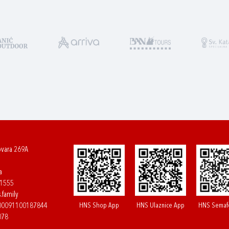
ovara 269A
a
61555
.family
HNS Shop App
HNS Ulaznice App
HNS Semaf
400091100187844
078