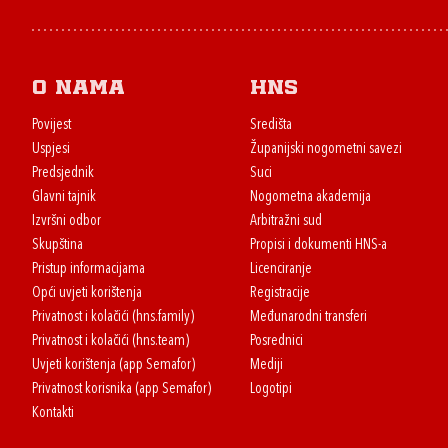
O nama
HNS
Povijest
Središta
Uspjesi
Županijski nogometni savezi
Predsjednik
Suci
Glavni tajnik
Nogometna akademija
Izvršni odbor
Arbitražni sud
Skupština
Propisi i dokumenti HNS-a
Pristup informacijama
Licenciranje
Opći uvjeti korištenja
Registracije
Privatnost i kolačići (hns.family)
Međunarodni transferi
Privatnost i kolačići (hns.team)
Posrednici
Uvjeti korištenja (app Semafor)
Mediji
Privatnost korisnika (app Semafor)
Logotipi
Kontakti