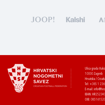
Ulica grada Vuk
10000 Zagreb
Hrvatska / Croati
Tel:
+385 1 23
E-mail:
info@hns
IBAN: HR2523
OIB: 08516152