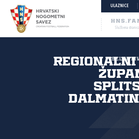
ULAZNICE
HNS.FA
Službena stranic
Regionalni
Selektiv
Župa
Split
dalmatin