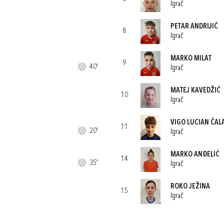
Igrač
PETAR ANDRIJIĆ
8
Igrač
MARKO MILAT
9
40'
Igrač
MATEJ KAVEDŽIĆ
10
Igrač
VIGO LUCIAN ČAL
11
20'
Igrač
MARKO ANĐELIĆ
14
35'
Igrač
ROKO JEŽINA
15
Igrač