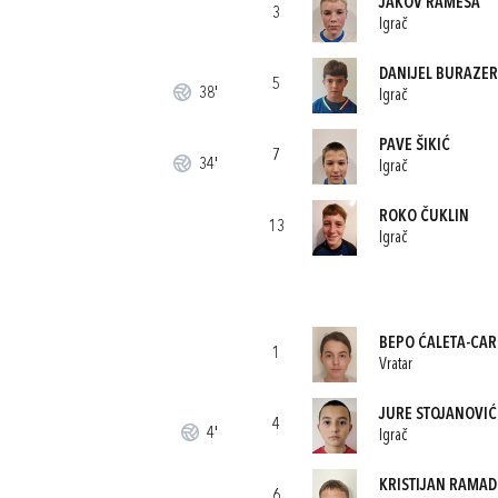
JAKOV RAMEŠA
3
Igrač
DANIJEL BURAZER
5
38'
Igrač
PAVE ŠIKIĆ
7
34'
Igrač
ROKO ČUKLIN
13
Igrač
BEPO ĆALETA-CAR
1
Vratar
JURE STOJANOVIĆ
4
4'
Igrač
KRISTIJAN RAMA
6