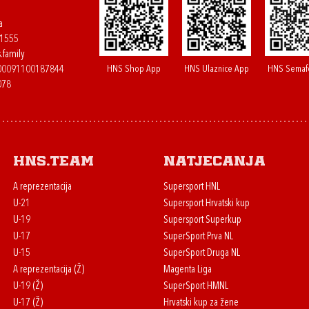
a
61555
.family
HNS Shop App
HNS Ulaznice App
HNS Semaf
400091100187844
078
HNS.team
Natjecanja
A reprezentacija
Supersport HNL
U-21
Supersport Hrvatski kup
U-19
Supersport Superkup
U-17
SuperSport Prva NL
U-15
SuperSport Druga NL
A reprezentacija (Ž)
Magenta Liga
U-19 (Ž)
SuperSport HMNL
U-17 (Ž)
Hrvatski kup za žene