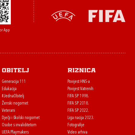
or App
Obitelj
Riznica
Generacija 111
Povijest HNS-a
Edukacija
Povijest Vatrenih
#JednaObitelj
FIFA SP 1998.
Ženski nogomet
FIFA SP 2018.
Veterani
FIFA SP 2022.
Dječji i školski nogomet
Liga nacija 2023.
Osobe s invaliditetom
Fotografije
UEFA Playmakers
Video arhiva