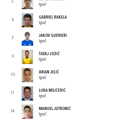
5
Igrač
GABRIEL RAKELA
6
Igrač
JAKOV GUERIERI
7
Igrač
TADEJ JOZIĆ
9
Igrač
ARIAN JELIĆ
10
Igrač
LUKA MILIĆEVIĆ
11
Igrač
MANUEL JUTRONIĆ
14
Igrač