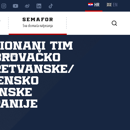
HR
EN
A
SEMAFOR
Sva domaća natjecanja
ionani tim
brovačko
. kolo
retvanske/
ensko
nske
anije