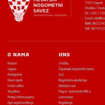
10000 Zagreb
Hrvatska / Croati
Tel:
+385 1 23
E-mail:
info@hns
IBAN: HR2523
OIB: 08516152
O nama
HNS
Povijest
Središta
Uspjesi
Županijski nogometni savezi
Predsjednik
Suci
Glavni tajnik
Nogometna akademija
Izvršni odbor
Arbitražni sud
Skupština
Propisi i dokumenti HNS-a
Pristup informacijama
Licenciranje
Opći uvjeti korištenja
Registracije