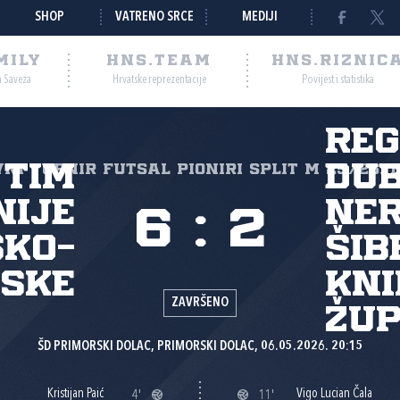
SHOP
VATRENO SRCE
MEDIJI
MILY
HNS.TEAM
HNS.RIZNIC
a Saveza
Hrvatske reprezentacije
Povijest i statistika
Reg
 tim
Du
ni turnir Futsal Pioniri Split M 25/26, 1
nije
ne
6
:
2
sko-
Šib
ske
kni
ZAVRŠENO
žup
ŠD PRIMORSKI DOLAC, PRIMORSKI DOLAC, 06.05.2026. 20:15
Kristijan Paić
Vigo Lucian Čala
4'
11'