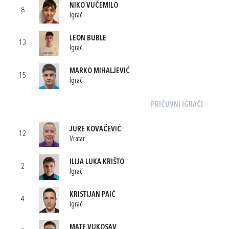
NIKO VUČEMILO
8
Igrač
LEON BUBLE
13
Igrač
MARKO MIHALJEVIĆ
15
Igrač
PRIČUVNI IGRAČI
JURE KOVAČEVIĆ
12
Vratar
ILIJA LUKA KRIŠTO
2
Igrač
KRISTIJAN PAIĆ
4
Igrač
MATE VUKOSAV