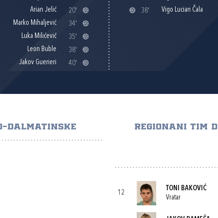
Arian Jelić
Vigo Lucian Čala
20'
38'
Marko Mihaljević
34'
Luka Milićević
35'
Leon Buble
38'
Jakov Guerieri
40'
KO-DALMATINSKE
REGIONANI TIM 
TONI BAKOVIĆ
12
Vratar