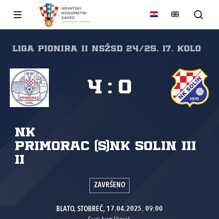
Liga pionira II NSŽSD 24/25, 17. kolo
4
:
0
NK
Primorac (S)
NK Solin III
II
ZAVRŠENO
BLATO, STOBREČ, 17.04.2025. 09:00