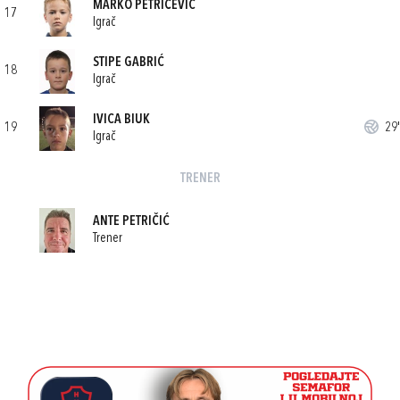
MARKO PETRIČEVIĆ
17
Igrač
STIPE GABRIĆ
18
Igrač
IVICA BIUK
19
29'
Igrač
TRENER
ANTE PETRIČIĆ
Trener