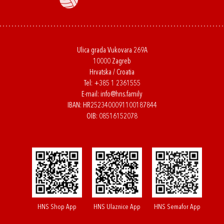
Ulica grada Vukovara 269A
10000 Zagreb
Hrvatska / Croatia
Tel:
+385 1 2361555
E-mail:
info@hns.family
IBAN: HR2523400091100187844
OIB: 08516152078
HNS Shop App
HNS Ulaznice App
HNS Semafor App