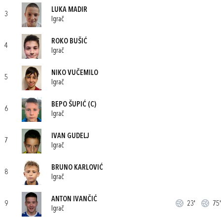
LUKA MADIR
3
Igrač
ROKO BUŠIĆ
4
Igrač
NIKO VUČEMILO
5
Igrač
BEPO ŠUPIĆ
(C)
6
Igrač
IVAN GUDELJ
7
Igrač
BRUNO KARLOVIĆ
8
Igrač
ANTON IVANČIĆ
9
23'
75'
Igrač