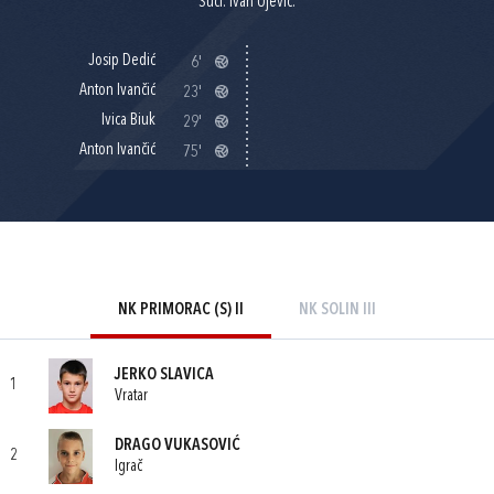
Suci: Ivan Ujević.
Josip Dedić
6'
Anton Ivančić
23'
Ivica Biuk
29'
Anton Ivančić
75'
NK PRIMORAC (S) II
NK SOLIN III
JERKO SLAVICA
1
Vratar
DRAGO VUKASOVIĆ
2
Igrač