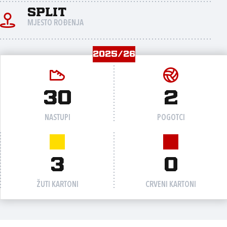
Split
MJESTO ROĐENJA
2025/26
30
2
NASTUPI
POGOTCI
3
0
ŽUTI KARTONI
CRVENI KARTONI