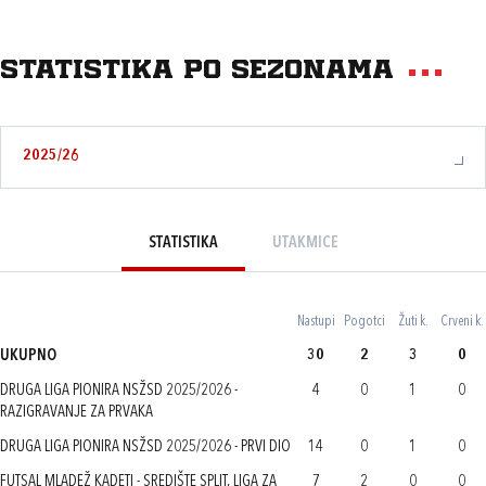
Statistika po sezonama
2025/26
STATISTIKA
UTAKMICE
Nastupi
Pogotci
Žuti k.
Crveni k.
UKUPNO
30
2
3
0
DRUGA LIGA PIONIRA NSŽSD 2025/2026 -
4
0
1
0
RAZIGRAVANJE ZA PRVAKA
DRUGA LIGA PIONIRA NSŽSD 2025/2026 - PRVI DIO
14
0
1
0
FUTSAL MLADEŽ KADETI - SREDIŠTE SPLIT, LIGA ZA
7
2
0
0