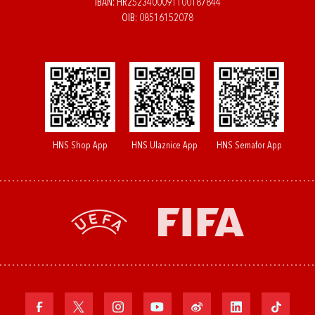
IBAN: HR2523400091100187844
OIB: 08516152078
HNS Shop App
HNS Ulaznice App
HNS Semafor App