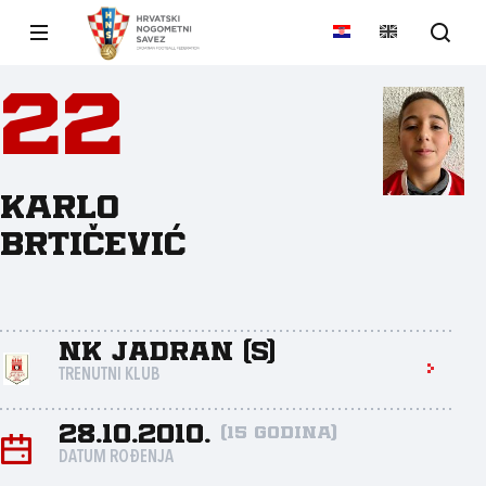
22
Karlo
Brtičević
NK Jadran (S)
TRENUTNI KLUB
28.10.2010.
(15 godina)
DATUM ROĐENJA