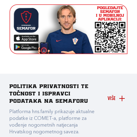
Politika privatnosti te
točnost i ispravci
VIŠE
podataka na Semaforu
Platforma hns.family prikazuje aktualne
podatke iz COMET-a, platforme za
vođenje nogometnih natjecanja
Hrvatskog nogometnog saveza.