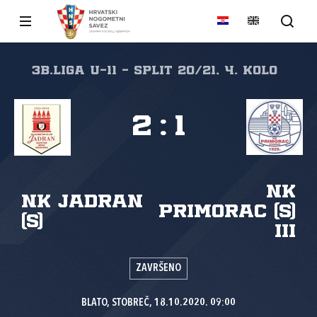
3B.liga U-11 - Split 20/21, 4. kolo
2
:
1
NK
NK Jadran
Primorac (S)
(S)
III
ZAVRŠENO
BLATO, STOBREČ, 18.10.2020. 09:00