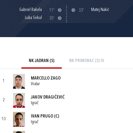
Gabriel Rakela
Matej Nakić
11'
33'
Luka Sekul
35'
NK JADRAN (S)
NK PRIMORAC (S) III
MARCELLO ZAGO
1
Vratar
JAKOV DRAGIČEVIĆ
2
Igrač
IVAN PRUGO
(C)
10
Igrač