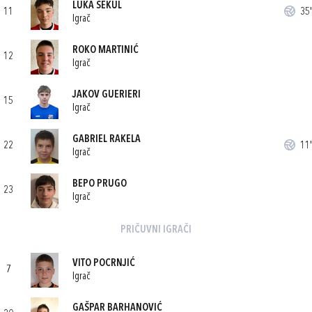
LUKA SEKUL
11
35'
Igrač
ROKO MARTINIĆ
12
Igrač
JAKOV GUERIERI
15
Igrač
GABRIEL RAKELA
22
11'
Igrač
BEPO PRUGO
23
Igrač
PRIČUVNI IGRAČI
VITO POCRNJIĆ
7
Igrač
GAŠPAR BARHANOVIĆ