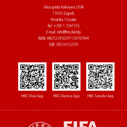
Ulica grada Vukovara 269A
10000 Zagreb
Hrvatska / Croatia
Tel:
+385 1 2361555
E-mail:
info@hns.family
IBAN: HR2523400091100187844
OIB: 08516152078
HNS Shop App
HNS Ulaznice App
HNS Semafor App