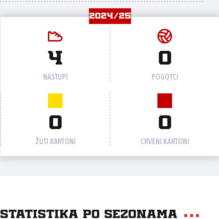
2024/25
4
0
NASTUPI
POGOTCI
0
0
ŽUTI KARTONI
CRVENI KARTONI
Statistika po sezonama