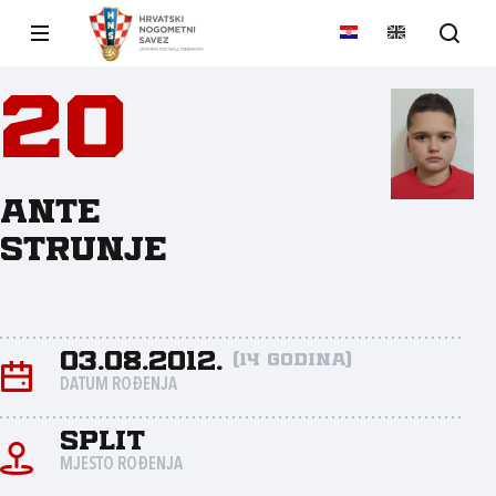
20
Ante
Strunje
03.08.2012.
(14 godina)
DATUM ROĐENJA
Split
MJESTO ROĐENJA