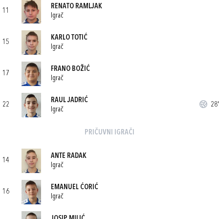
RENATO RAMLJAK
11
Igrač
KARLO TOTIĆ
15
Igrač
FRANO BOŽIĆ
17
Igrač
RAUL JADRIĆ
22
28'
Igrač
PRIČUVNI IGRAČI
ANTE RADAK
14
Igrač
EMANUEL ĆORIĆ
16
Igrač
JOSIP MILIĆ