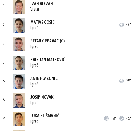
IVAN RIZVAN
1
Vratar
MATIAS ĆOSIĆ
2
40'
Igrač
PETAR GRBAVAC
(C)
3
Igrač
KRISTIAN MATKOVIĆ
5
Igrač
ANTE PLAZONIĆ
6
25'
Igrač
JOSIP NOVAK
8
Igrač
LUKA KLIŠMANIĆ
9
18'
45'
Igrač