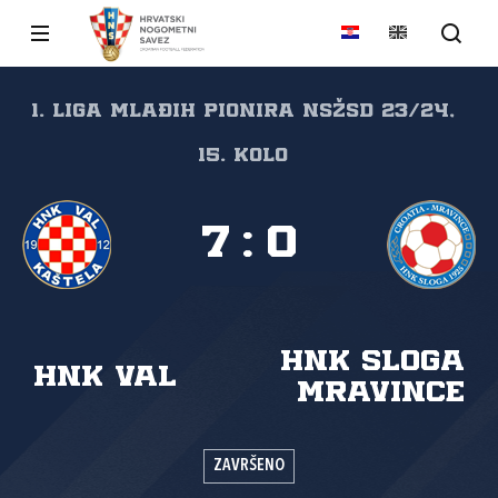
1. liga mlađih pionira NSŽSD 23/24,
15. kolo
7
:
0
HNK Sloga
HNK Val
Mravince
ZAVRŠENO