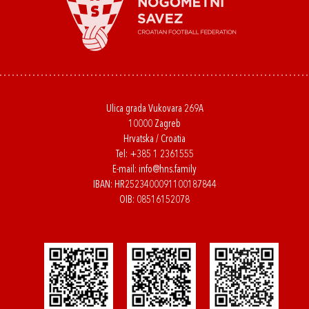
Ulica grada Vukovara 269A
10000 Zagreb
Hrvatska / Croatia
Tel:
+385 1 2361555
E-mail:
info@hns.family
IBAN: HR2523400091100187844
OIB: 08516152078