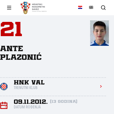
21
Ante
Plazonić
HNK Val
TRENUTNI KLUB
09.11.2012.
(13 godina)
DATUM ROĐENJA