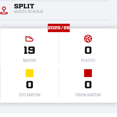
Split
MJESTO ROĐENJA
2025/26
19
0
NASTUPI
POGOTCI
0
0
ŽUTI KARTONI
CRVENI KARTONI