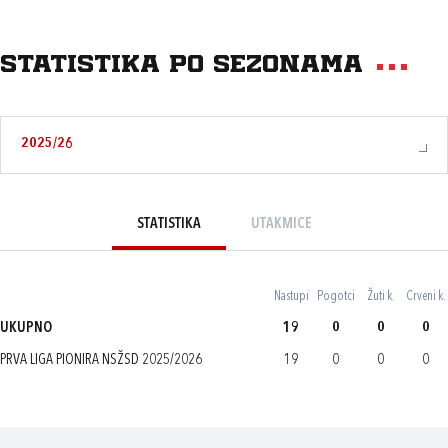
Statistika po sezonama
2025/26
STATISTIKA
UTAKMICE
Nastupi
Pogotci
Žuti k.
Crveni k.
UKUPNO
19
0
0
0
PRVA LIGA PIONIRA NSŽSD 2025/2026
19
0
0
0