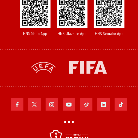
HNS Shop App
HNS Ulaznice App
HNS Semafor App