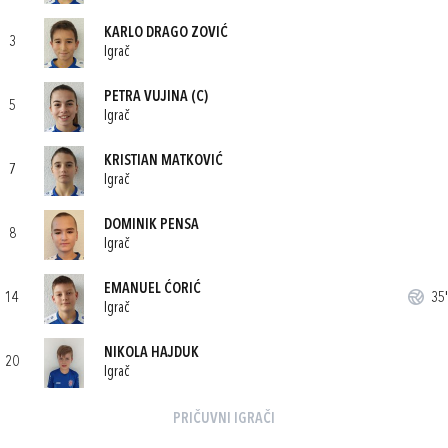
KARLO DRAGO ZOVIĆ
3
Igrač
PETRA VUJINA
(C)
5
Igrač
KRISTIAN MATKOVIĆ
7
Igrač
DOMINIK PENSA
8
Igrač
EMANUEL ĆORIĆ
14
35'
Igrač
NIKOLA HAJDUK
20
Igrač
PRIČUVNI IGRAČI