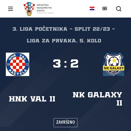
3. liga početnika - Split 22/23 -
Liga za prvaka, 5. kolo
3
:
2
NK Galaxy
HNK Val II
II
ZAVRŠENO