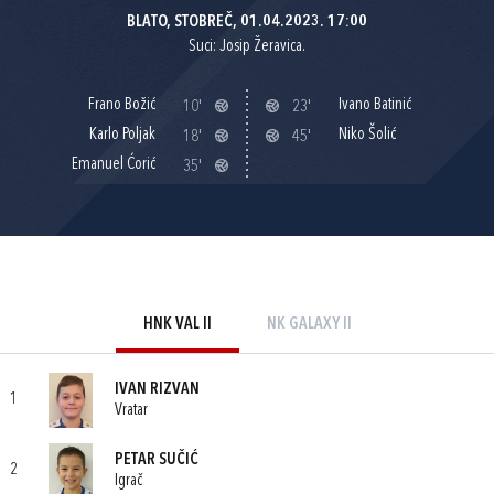
BLATO, STOBREČ, 01.04.2023. 17:00
Suci: Josip Žeravica.
Frano Božić
Ivano Batinić
10'
23'
Karlo Poljak
Niko Šolić
18'
45'
Emanuel Ćorić
35'
HNK VAL II
NK GALAXY II
IVAN RIZVAN
1
Vratar
PETAR SUČIĆ
2
Igrač