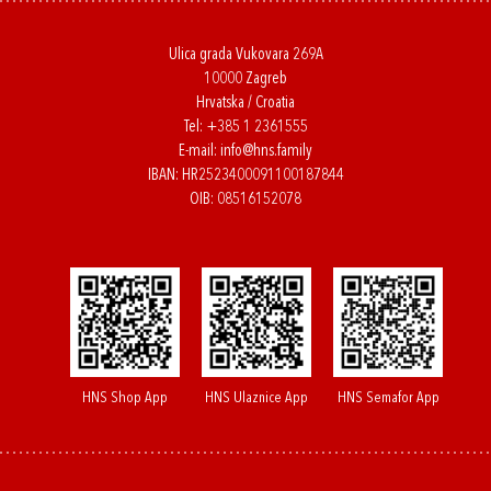
Ulica grada Vukovara 269A
10000 Zagreb
Hrvatska / Croatia
Tel:
+385 1 2361555
E-mail:
info@hns.family
IBAN: HR2523400091100187844
OIB: 08516152078
HNS Shop App
HNS Ulaznice App
HNS Semafor App