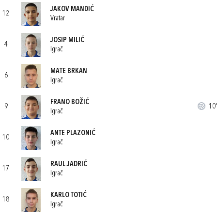
JAKOV MANDIĆ
12
Vratar
JOSIP MILIĆ
4
Igrač
MATE BRKAN
6
Igrač
FRANO BOŽIĆ
9
10'
Igrač
ANTE PLAZONIĆ
10
Igrač
RAUL JADRIĆ
17
Igrač
KARLO TOTIĆ
18
Igrač