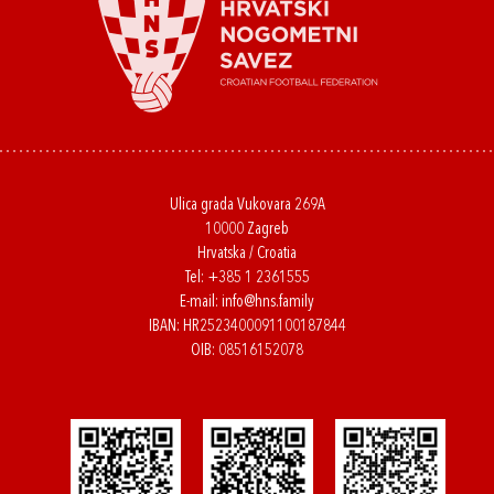
Ulica grada Vukovara 269A
10000 Zagreb
Hrvatska / Croatia
Tel:
+385 1 2361555
E-mail:
info@hns.family
IBAN: HR2523400091100187844
OIB: 08516152078