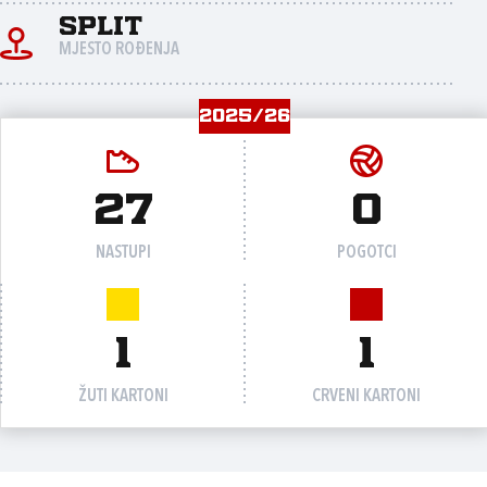
Split
MJESTO ROĐENJA
2025/26
27
0
NASTUPI
POGOTCI
1
1
ŽUTI KARTONI
CRVENI KARTONI