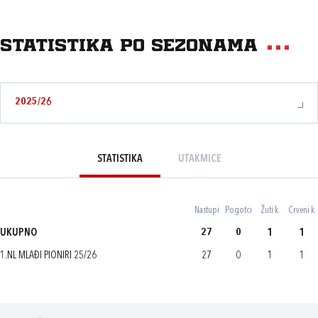
Statistika po sezonama
2025/26
STATISTIKA
UTAKMICE
Nastupi
Pogotci
Žuti k.
Crveni k.
UKUPNO
27
0
1
1
1.NL MLAĐI PIONIRI 25/26
27
0
1
1