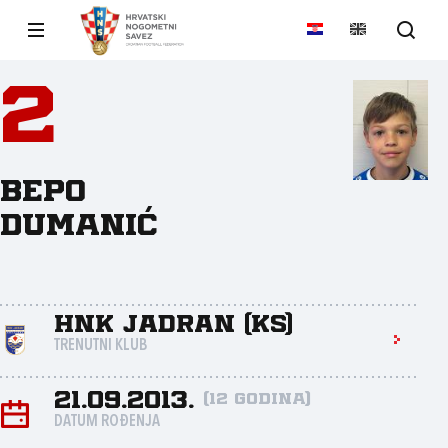
2
Bepo
Dumanić
HNK Jadran (KS)
TRENUTNI KLUB
21.09.2013.
(12 godina)
DATUM ROĐENJA