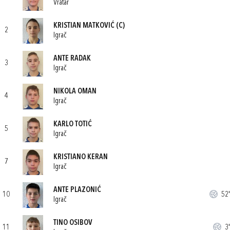
Vratar
KRISTIAN MATKOVIĆ
(C)
2
Igrač
ANTE RADAK
3
Igrač
NIKOLA OMAN
4
Igrač
KARLO TOTIĆ
5
Igrač
KRISTIANO KERAN
7
Igrač
ANTE PLAZONIĆ
10
52'
Igrač
TINO OSIBOV
11
3'