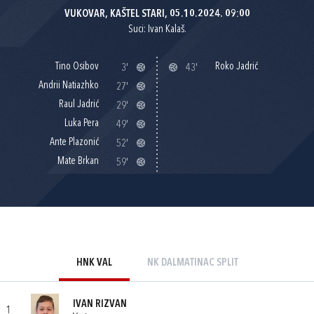
VUKOVAR, KAŠTEL STARI, 05.10.2024. 09:00
Suci: Ivan Kalaš.
Tino Osibov
Roko Jadrić
3'
43'
Andrii Natiazhko
27'
Raul Jadrić
29'
Luka Pera
49'
Ante Plazonić
52'
Mate Brkan
59'
HNK VAL
NK DALMATINAC SPLIT
IVAN RIZVAN
1