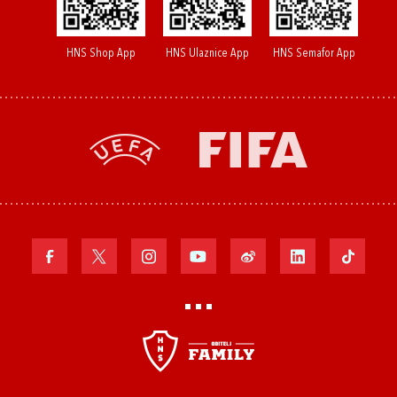
HNS Shop App
HNS Ulaznice App
HNS Semafor App