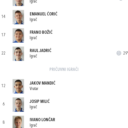
Igrač
EMANUEL ĆORIĆ
14
Igrač
FRANO BOŽIĆ
17
Igrač
RAUL JADRIĆ
22
29'
Igrač
PRIČUVNI IGRAČI
JAKOV MANDIĆ
12
Vratar
JOSIP MILIĆ
6
Igrač
IVANO LONČAR
8
Igrač