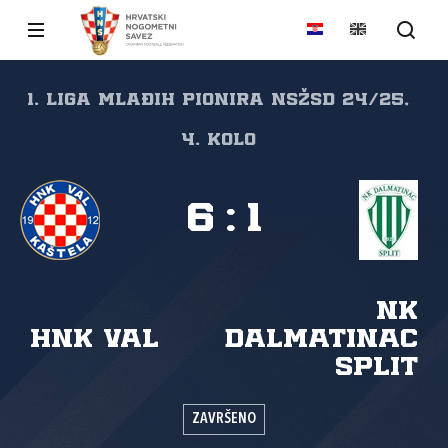
1. liga mlađih pionira NSŽSD 24/25,
4. kolo
6
:
1
NK
HNK Val
Dalmatinac
Split
ZAVRŠENO