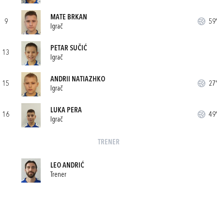
MATE BRKAN
9
59'
Igrač
PETAR SUČIĆ
13
Igrač
ANDRII NATIAZHKO
15
27'
Igrač
LUKA PERA
16
49'
Igrač
TRENER
LEO ANDRIĆ
Trener