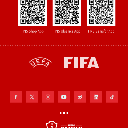
HNS Shop App
HNS Ulaznice App
HNS Semafor App