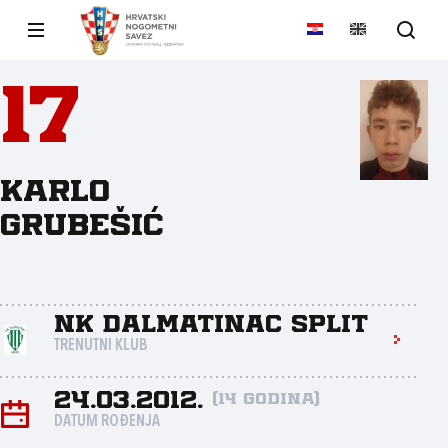
17
Karlo
Grubešić
NK Dalmatinac Split
TRENUTNI KLUB
24.03.2012.
(14 godina)
DATUM ROĐENJA