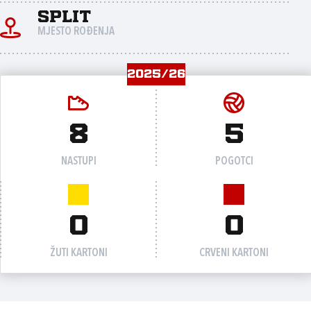
Split
MJESTO ROĐENJA
2025/26
8
5
NASTUPI
POGOTCI
0
0
ŽUTI KARTONI
CRVENI KARTONI