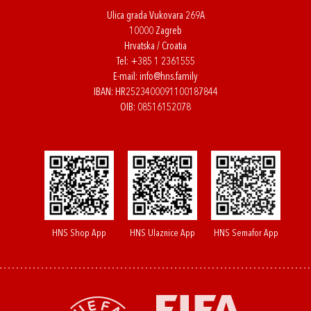
Ulica grada Vukovara 269A
10000 Zagreb
Hrvatska / Croatia
Tel:
+385 1 2361555
E-mail:
info@hns.family
IBAN: HR2523400091100187844
OIB: 08516152078
HNS Shop App
HNS Ulaznice App
HNS Semafor App