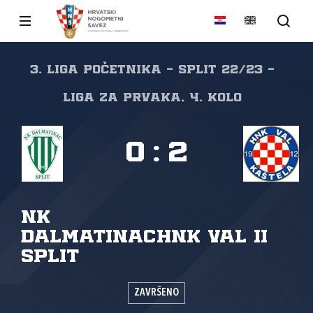
3. liga početnika - Split 22/23 -
Liga za prvaka, 4. kolo
0
:
2
NK
Dalmatinac
HNK Val II
Split
ZAVRŠENO