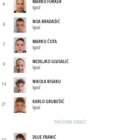
MARKO FORKER
4
Igrač
NOA BRADAŠIĆ
6
Igrač
MARKO ČOTA
7
Igrač
NEDILJKO GOJSALIĆ
9
Igrač
NIKOLA BISAKU
19
Igrač
KARLO GRUBEŠIĆ
21
Igrač
PRIČUVNI IGRAČI
DUJE FRANIĆ