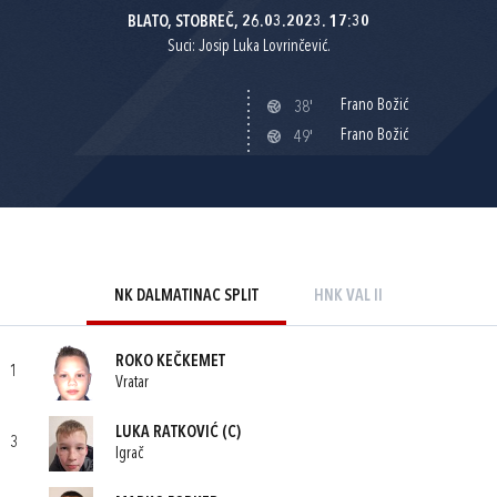
BLATO, STOBREČ, 26.03.2023. 17:30
Suci: Josip Luka Lovrinčević.
Frano Božić
38'
Frano Božić
49'
NK DALMATINAC SPLIT
HNK VAL II
ROKO KEČKEMET
1
Vratar
LUKA RATKOVIĆ
(C)
3
Igrač