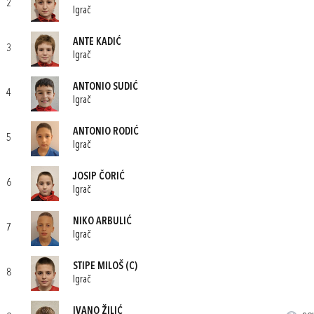
2
Igrač
ANTE KADIĆ
3
Igrač
ANTONIO SUDIĆ
4
Igrač
ANTONIO RODIĆ
5
Igrač
JOSIP ČORIĆ
6
Igrač
NIKO ARBULIĆ
7
Igrač
STIPE MILOŠ
(C)
8
Igrač
IVANO ŽILIĆ