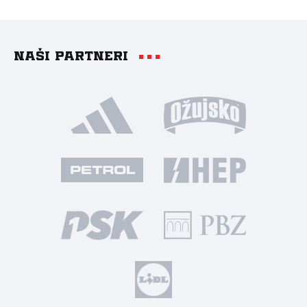
Naši partneri