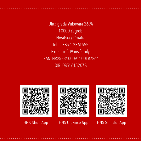
Ulica grada Vukovara 269A
10000 Zagreb
Hrvatska / Croatia
Tel:
+385 1 2361555
E-mail:
info@hns.family
IBAN: HR2523400091100187844
OIB: 08516152078
HNS Shop App
HNS Ulaznice App
HNS Semafor App