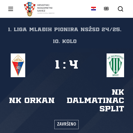
1. liga mlađih pionira NSŽSD 24/25,
10. kolo
1
:
4
NK
NK Orkan
Dalmatinac
Split
ZAVRŠENO