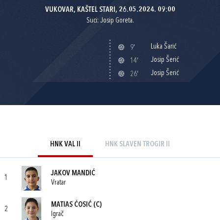
VUKOVAR, KAŠTEL STARI, 26.05.2024. 09:00
Suci: Josip Goreta.
Luka Šarić
9'
Josip Šerić
14'
Josip Šerić
26'
HNK VAL II
HNK SLAVEN TROGIR II
JAKOV MANDIĆ
1
Vratar
MATIAS ĆOSIĆ
(C)
2
Igrač