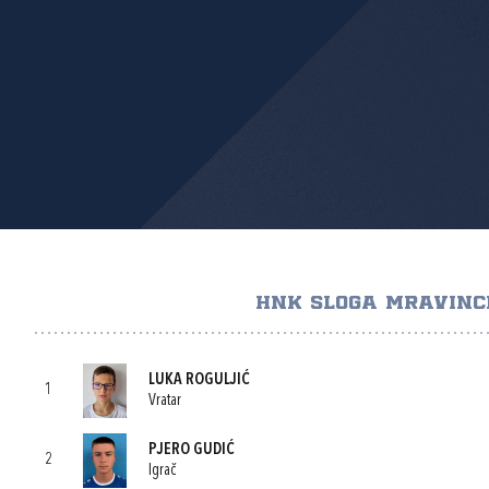
HNK SLOGA MRAVINC
LUKA ROGULJIĆ
1
Vratar
PJERO GUDIĆ
2
Igrač