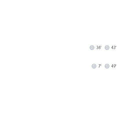
36'
43'
7'
49'