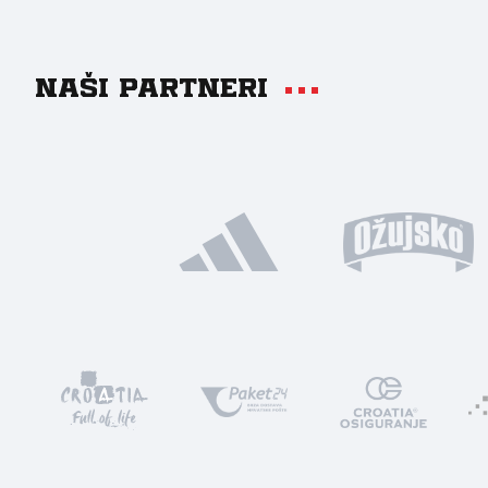
Naši partneri