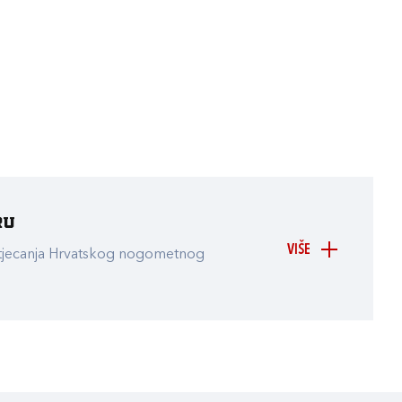
ru
VIŠE
atjecanja Hrvatskog nogometnog