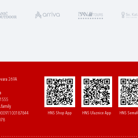
ovara 269A
a
61555
.family
HNS Shop App
HNS Ulaznice App
HNS Semaf
400091100187844
078