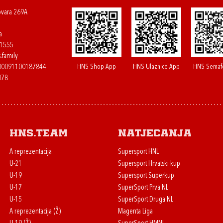
ovara 269A
a
61555
.family
HNS Shop App
HNS Ulaznice App
HNS Semaf
400091100187844
078
HNS.team
Natjecanja
A reprezentacija
Supersport HNL
U-21
Supersport Hrvatski kup
U-19
Supersport Superkup
U-17
SuperSport Prva NL
U-15
SuperSport Druga NL
A reprezentacija (Ž)
Magenta Liga