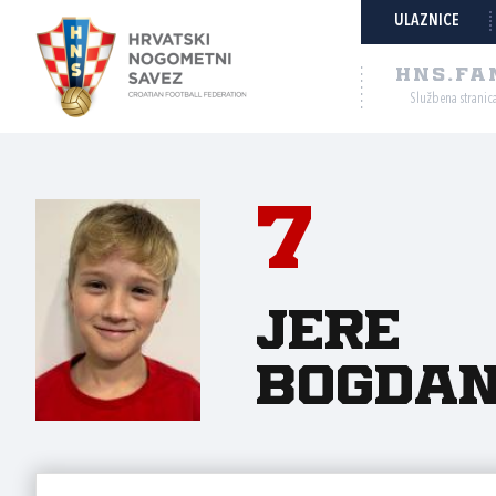
ULAZNICE
HNS.FA
Službena stranic
7
Jere
Bogdan