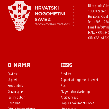
Ulica grada Vuk
10000 Zagreb
Hrvatska / Croati
Tel:
+385 1 23
E-mail:
info@hns
IBAN: HR2523
OIB: 08516152
O nama
HNS
Povijest
Središta
Uspjesi
Županijski nogometni savezi
Predsjednik
Suci
Glavni tajnik
Nogometna akademija
Izvršni odbor
Arbitražni sud
Skupština
Propisi i dokumenti HNS-a