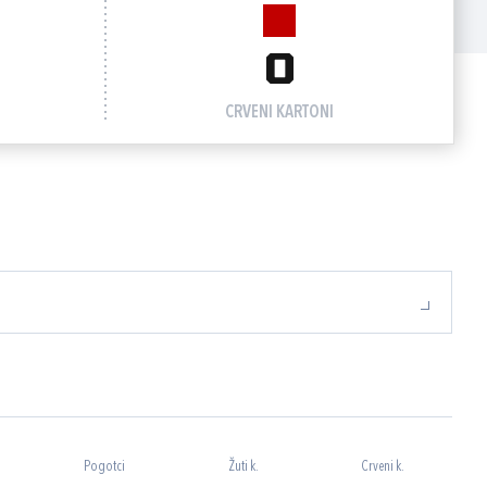
0
CRVENI KARTONI
Pogotci
Žuti k.
Crveni k.