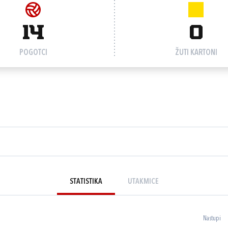
14
0
POGOTCI
ŽUTI KARTONI
STATISTIKA
UTAKMICE
Nastupi