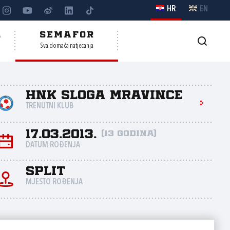
HR
EN
A
SEMAFOR
Sva domaća natjecanja
HNK Sloga Mravince
TRENUTNI KLUB
17.03.2013.
(13 godina)
DATUM ROĐENJA
Split
MJESTO ROĐENJA