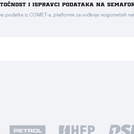
e točnost i ispravci podataka na Semafo
ualne podatke iz COMET-a, platforme za vođenje nogometnih n