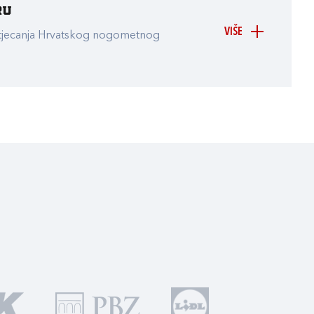
ru
VIŠE
atjecanja Hrvatskog nogometnog