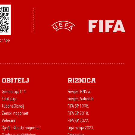
or App
Obitelj
Riznica
Generacija 111
Povijest HNS-a
Edukacija
Povijest Vatrenih
#JednaObitelj
FIFA SP 1998.
Ženski nogomet
FIFA SP 2018.
Veterani
FIFA SP 2022.
Dječji i školski nogomet
Liga nacija 2023.