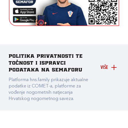
Politika privatnosti te
točnost i ispravci
VIŠE
podataka na Semaforu
Platforma hns.family prikazuje aktualne
podatke iz COMET-a, platforme za
vođenje nogometnih natjecanja
Hrvatskog nogometnog saveza.