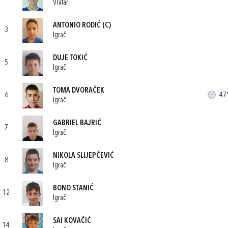
Vratar
ANTONIO RODIĆ
(C)
3
Igrač
DUJE TOKIĆ
5
Igrač
TOMA DVORAČEK
6
47'
Igrač
GABRIEL BAJRIĆ
7
Igrač
NIKOLA SLIJEPČEVIĆ
8
Igrač
BONO STANIĆ
12
Igrač
SAI KOVAČIĆ
14