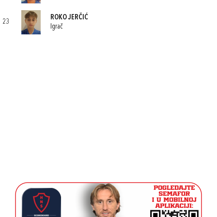
ROKO JERČIĆ
23
Igrač