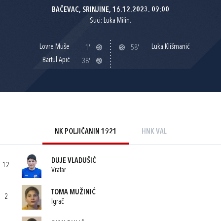
BAČEVAC, SRINJINE, 16.12.2023. 09:00
Suci: Luka Milin.
Lovre Muše
Luka Klišmanić
1'
58'
Bartul Apić
38'
NK POLJIČANIN 1921
HNK VAL
DUJE VLADUŠIĆ
12
Vratar
TOMA MUŽINIĆ
2
Igrač