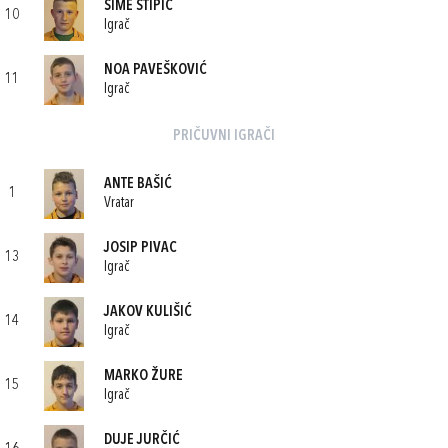
ŠIME STIPIĆ
10
Igrač
NOA PAVEŠKOVIĆ
11
Igrač
PRIČUVNI IGRAČI
ANTE BAŠIĆ
1
Vratar
JOSIP PIVAC
13
Igrač
JAKOV KULIŠIĆ
14
Igrač
MARKO ŽURE
15
Igrač
DUJE JURČIĆ