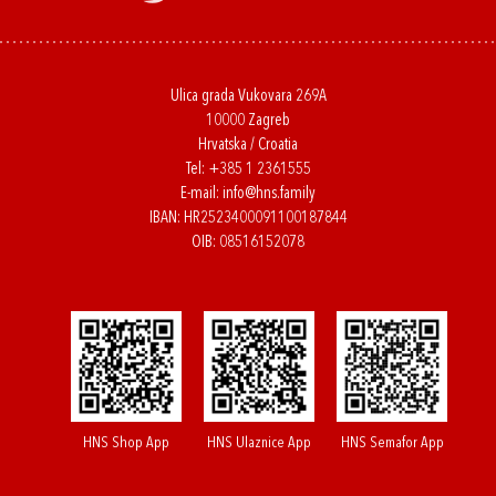
Ulica grada Vukovara 269A
10000 Zagreb
Hrvatska / Croatia
Tel:
+385 1 2361555
E-mail:
info@hns.family
IBAN: HR2523400091100187844
OIB: 08516152078
HNS Shop App
HNS Ulaznice App
HNS Semafor App