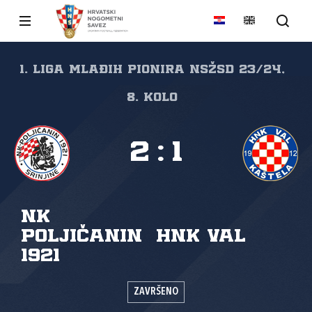
1. liga mlađih pionira NSŽSD 23/24,
8. kolo
2
:
1
NK
Poljičanin
HNK Val
1921
ZAVRŠENO