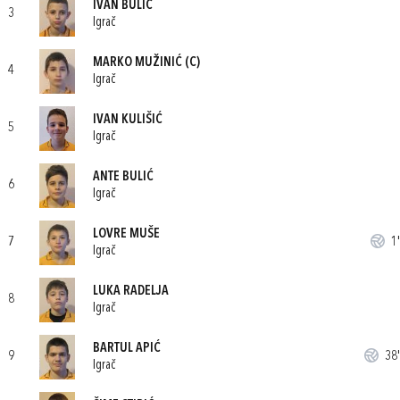
IVAN BULIĆ
3
Igrač
MARKO MUŽINIĆ
(C)
4
Igrač
IVAN KULIŠIĆ
5
Igrač
ANTE BULIĆ
6
Igrač
LOVRE MUŠE
7
1'
Igrač
LUKA RADELJA
8
Igrač
BARTUL APIĆ
9
38'
Igrač