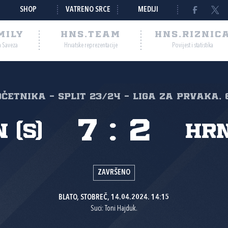
SHOP
VATRENO SRCE
MEDIJI
MILY
HNS.TEAM
HNS.RIZNIC
a Saveza
Hrvatske reprezentacije
Povijest i statistika
očetnika - Split 23/24 - Liga za prvaka, 
7
:
2
 (S)
HRN
ZAVRŠENO
BLATO, STOBREČ, 14.04.2024. 14:15
Suci: Toni Hajduk.