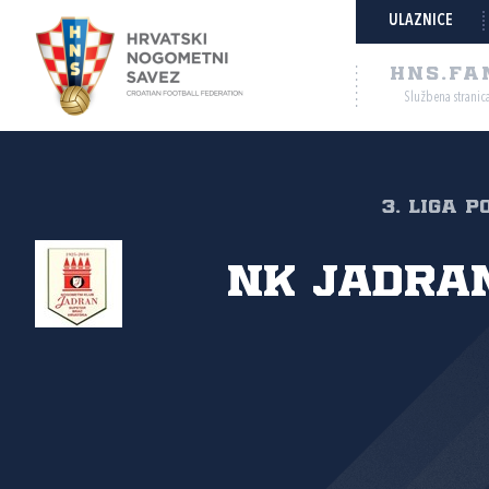
ULAZNICE
HNS.FA
Službena stranic
3. liga p
NK Jadran