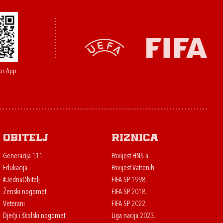
or App
Obitelj
Riznica
Generacija 111
Povijest HNS-a
Edukacija
Povijest Vatrenih
#JednaObitelj
FIFA SP 1998.
Ženski nogomet
FIFA SP 2018.
Veterani
FIFA SP 2022.
Dječji i školski nogomet
Liga nacija 2023.