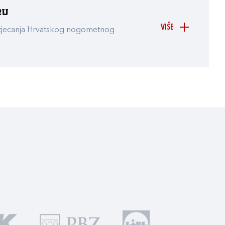
ru
VIŠE
atjecanja Hrvatskog nogometnog