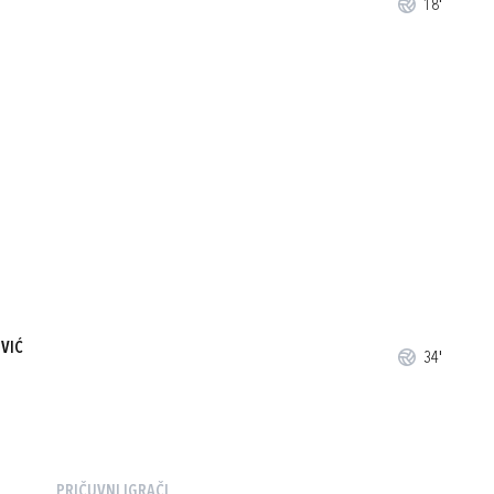
18'
VIĆ
34'
PRIČUVNI IGRAČI