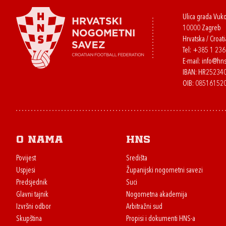
Ulica grada Vuk
10000 Zagreb
Hrvatska / Croati
Tel:
+385 1 23
E-mail:
info@hns
IBAN: HR2523
OIB: 08516152
O nama
HNS
Povijest
Središta
Uspjesi
Županijski nogometni savezi
Predsjednik
Suci
Glavni tajnik
Nogometna akademija
Izvršni odbor
Arbitražni sud
Skupština
Propisi i dokumenti HNS-a