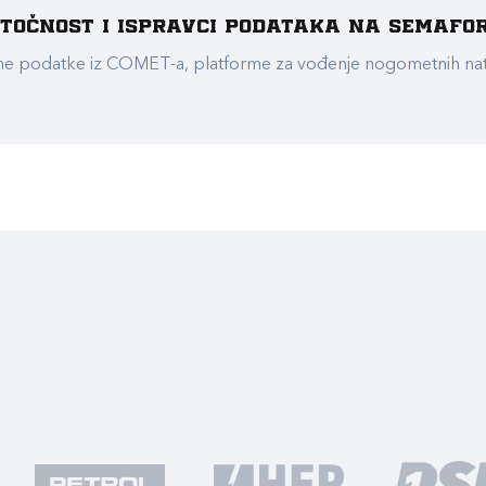
e točnost i ispravci podataka na Semafo
ualne podatke iz COMET-a, platforme za vođenje nogometnih n