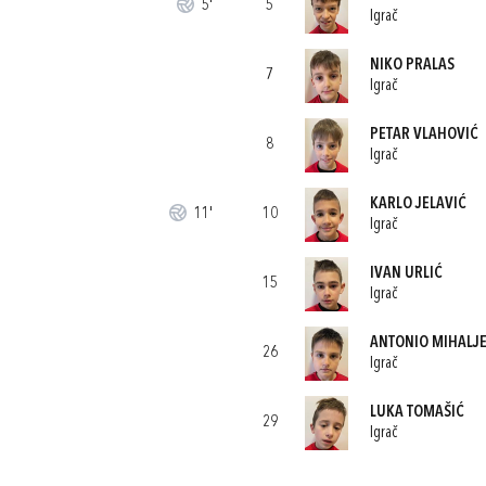
5'
5
Igrač
NIKO PRALAS
7
Igrač
PETAR VLAHOVIĆ
8
Igrač
KARLO JELAVIĆ
11'
10
Igrač
IVAN URLIĆ
15
Igrač
ANTONIO MIHALJE
26
Igrač
LUKA TOMAŠIĆ
29
Igrač