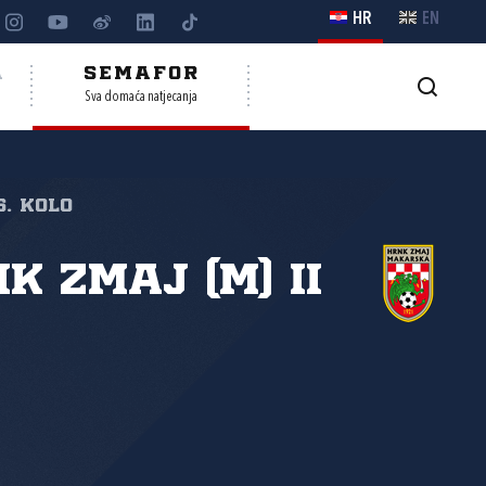
HR
EN
A
SEMAFOR
Sva domaća natjecanja
6. kolo
K Zmaj (M) II