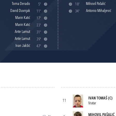
Toma Derado
Mihovil Pašalić
5'
18'
David Duvnjak
Antonio Mihaljević
11'
34'
Marin Katić
17'
Marin Katić
23'
Ante Lamut
31'
Ante Lamut
39'
Ivan Jakšić
47'
IVAN TOMAŠ
(C)
11
Vratar
MIHOVIL PAŠALIĆ