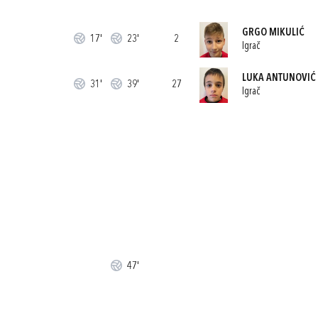
GRGO MIKULIĆ
17'
23'
2
Igrač
LUKA ANTUNOVIĆ
31'
39'
27
Igrač
47'