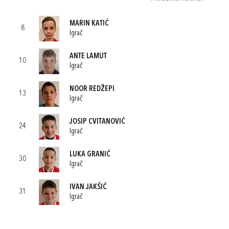
MARIN KATIĆ
8
Igrač
ANTE LAMUT
10
Igrač
NOOR REDŽEPI
13
Igrač
JOSIP CVITANOVIĆ
24
Igrač
LUKA GRANIĆ
30
Igrač
IVAN JAKŠIĆ
31
Igrač