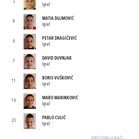
3
Igrač
MATIA DUJMOVIĆ
4
Igrač
PETAR DRAGIČEVIĆ
6
Igrač
DAVID DUVNJAK
7
Igrač
BORIS VUŠKOVIĆ
11
Igrač
MARO MARINKOVIĆ
19
Igrač
PABLO CULIĆ
20
Igrač
PRIČUVNI IGRAČI