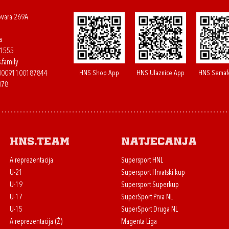
ovara 269A
a
61555
.family
HNS Shop App
HNS Ulaznice App
HNS Semaf
400091100187844
078
HNS.team
Natjecanja
A reprezentacija
Supersport HNL
U-21
Supersport Hrvatski kup
U-19
Supersport Superkup
U-17
SuperSport Prva NL
U-15
SuperSport Druga NL
A reprezentacija (Ž)
Magenta Liga