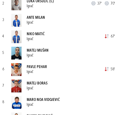
LUKA ORŠULIĆ
(C)
2
37'
70'
Igrač
ANTE MILAN
3
Igrač
NIKO MATIĆ
4
67'
Igrač
MATEJ MUŠAN
5
Igrač
PAVLE PEHAR
6
58'
Igrač
MATEJ BORAS
7
Igrač
MARO NOA VIDOJEVIĆ
8
Igrač