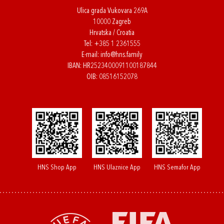
Ulica grada Vukovara 269A
10000 Zagreb
Hrvatska / Croatia
Tel:
+385 1 2361555
E-mail:
info@hns.family
IBAN: HR2523400091100187844
OIB: 08516152078
HNS Shop App
HNS Ulaznice App
HNS Semafor App