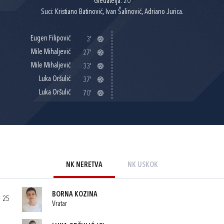
Gledatelja: 20
Suci: Kristiano Batinović, Ivan Šalinović, Adriano Jurica.
Eugen Filipović
3'
Mile Mihaljević
27'
Mile Mihaljević
33'
Luka Oršulić
37'
Luka Oršulić
70'
NK NERETVA
NK USKOK
BORNA KOZINA
25
Vratar