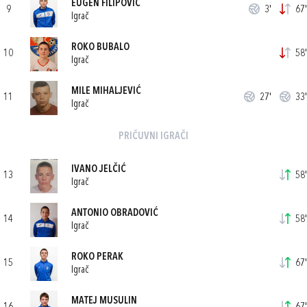
EUGEN FILIPOVIĆ
9
3'
67'
Igrač
ROKO BUBALO
10
58'
Igrač
MILE MIHALJEVIĆ
11
27'
33'
Igrač
PRIČUVNI IGRAČI
IVANO JELČIĆ
13
58'
Igrač
ANTONIO OBRADOVIĆ
14
58'
Igrač
ROKO PERAK
15
67'
Igrač
MATEJ MUSULIN