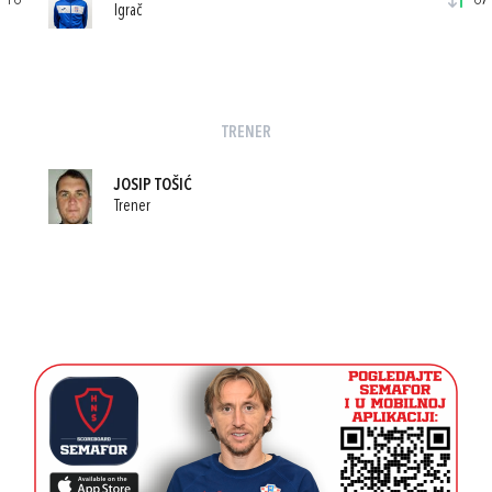
16
67'
Igrač
TRENER
JOSIP TOŠIĆ
Trener