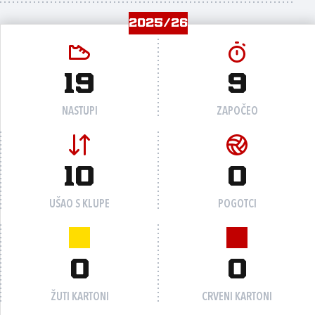
2025/26
19
9
NASTUPI
ZAPOČEO
10
0
UŠAO S KLUPE
POGOTCI
0
0
ŽUTI KARTONI
CRVENI KARTONI