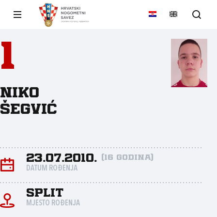
1
Niko
Šegvić
23.07.2010.
(16 godina)
DATUM ROĐENJA
Split
MJESTO ROĐENJA