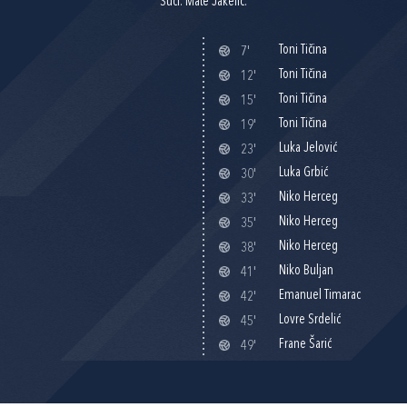
Suci: Mate Jakelić.
Toni Tičina
7'
Toni Tičina
12'
Toni Tičina
15'
Toni Tičina
19'
Luka Jelović
23'
Luka Grbić
30'
Niko Herceg
33'
Niko Herceg
35'
Niko Herceg
38'
Niko Buljan
41'
Emanuel Timarac
42'
Lovre Srdelić
45'
Frane Šarić
49'