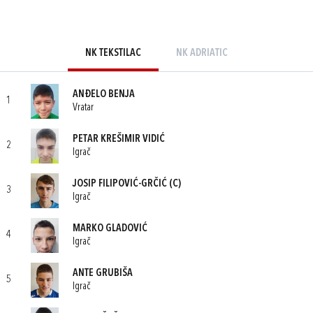
NK TEKSTILAC
NK ADRIATIC
ANĐELO BENJA
1
Vratar
PETAR KREŠIMIR VIDIĆ
2
Igrač
JOSIP FILIPOVIĆ-GRČIĆ
(C)
3
Igrač
MARKO GLADOVIĆ
4
Igrač
ANTE GRUBIŠA
5
Igrač