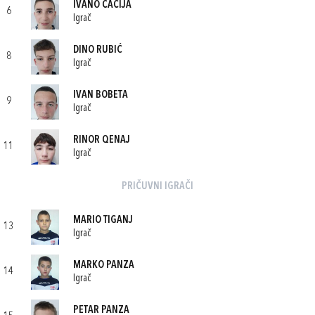
IVANO ČAČIJA
6
Igrač
DINO RUBIĆ
8
Igrač
IVAN BOBETA
9
Igrač
RINOR QENAJ
11
Igrač
PRIČUVNI IGRAČI
MARIO TIGANJ
13
Igrač
MARKO PANZA
14
Igrač
PETAR PANZA