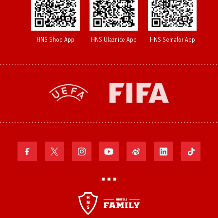
HNS Shop App
HNS Ulaznice App
HNS Semafor App