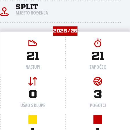
Split
MJESTO ROĐENJA
2025/26
21
21
NASTUPI
ZAPOČEO
0
3
UŠAO S KLUPE
POGOTCI