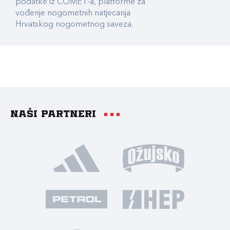
podatke iz COMET-a, platforme za
vođenje nogometnih natjecanja
Hrvatskog nogometnog saveza.
Naši partneri