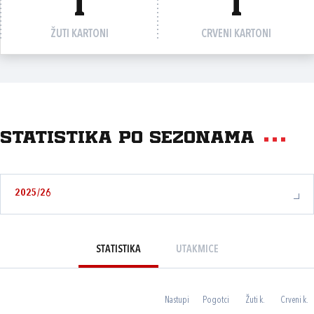
1
1
ŽUTI KARTONI
CRVENI KARTONI
Statistika po sezonama
2025/26
STATISTIKA
UTAKMICE
Nastupi
Pogotci
Žuti k.
Crveni k.