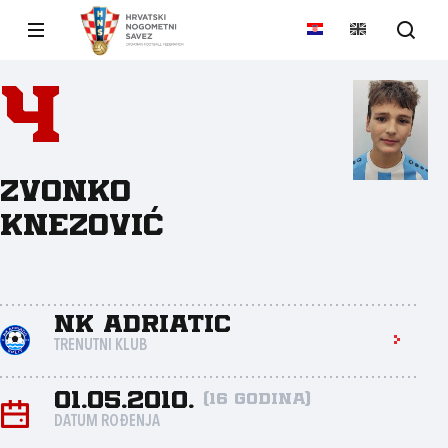
4
Zvonko
Knezović
NK Adriatic
TRENUTNI KLUB
01.05.2010.
(16 godina)
DATUM ROĐENJA