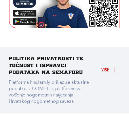
Politika privatnosti te
točnost i ispravci
VIŠE
podataka na Semaforu
Platforma hns.family prikazuje aktualne
podatke iz COMET-a, platforme za
vođenje nogometnih natjecanja
Hrvatskog nogometnog saveza.