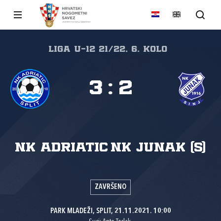
Liga U-12 21/22, 6. kolo
3
:
2
NK Adriatic
NK Junak (S)
ZAVRŠENO
PARK MLADEŽI, SPLIT, 21.11.2021. 10:00