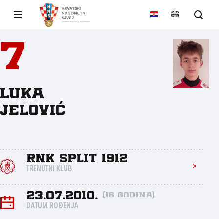
7
Luka
Jelović
RNK Split 1912
TRENUTNI KLUB
23.07.2010.
(16 godina)
DATUM ROĐENJA