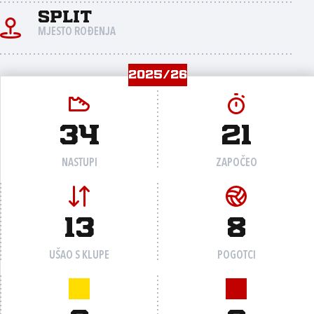
Split
MJESTO ROĐENJA
2025/26
34
21
NASTUPI
ZAPOČEO
13
8
UŠAO S KLUPE
POGOTCI