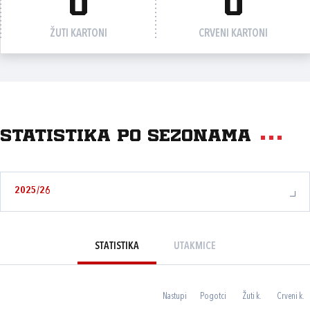
0
0
ŽUTI KARTONI
CRVENI KARTONI
Statistika po sezonama
2025/26
STATISTIKA
UTAKMICE
Nastupi
Pogotci
Žuti k.
Crveni k.