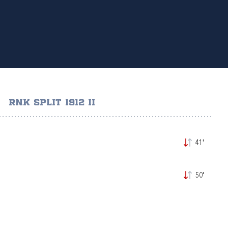
RNK SPLIT 1912 II
41'
50'