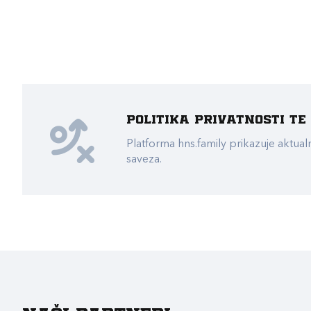
Politika privatnosti t
Platforma hns.family prikazuje akt
saveza.