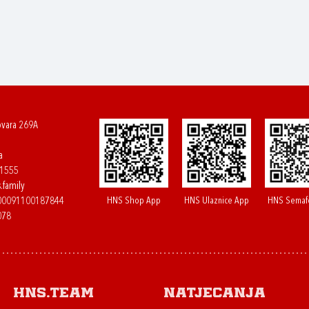
ovara 269A
a
61555
.family
HNS Shop App
HNS Ulaznice App
HNS Semaf
400091100187844
078
HNS.team
Natjecanja