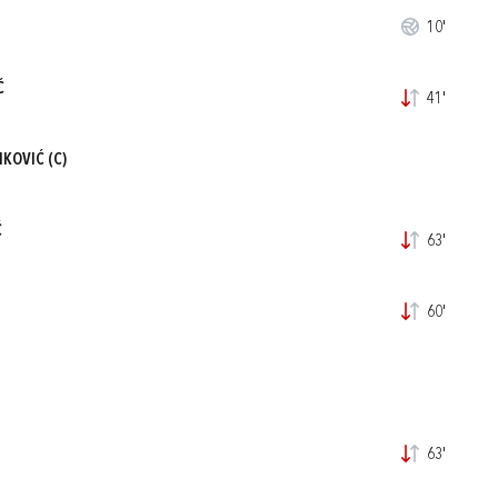
10'
Ć
41'
IKOVIĆ
(C)
Ć
63'
60'
63'