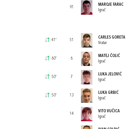
MAROJE FARAC
91
Igrač
CARLES GORETA
41'
51
Vratar
MATEJ ČOLIĆ
60'
6
Igrač
LUKA JELOVIĆ
50'
7
Igrač
LUKA GRBIĆ
50'
13
Igrač
VITO VUČICA
14
Igrač