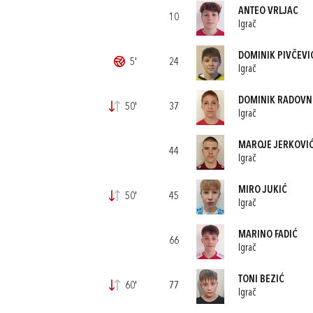
ANTEO VRLJAC
10
Igrač
DOMINIK PIVČEVI
5'
24
Igrač
DOMINIK RADOVN
50'
37
Igrač
MAROJE JERKOVI
44
Igrač
MIRO JUKIĆ
50'
45
Igrač
MARINO FADIĆ
66
Igrač
TONI BEZIĆ
60'
77
Igrač