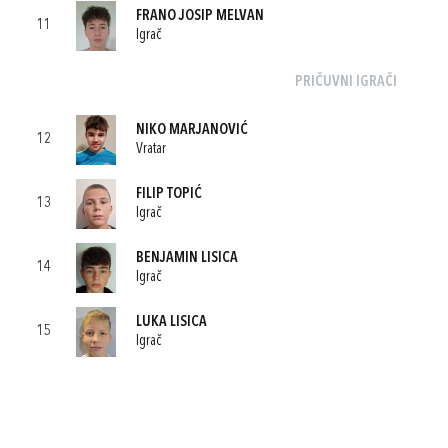
FRANO JOSIP MELVAN
11
Igrač
PRIČUVNI IGRAČI
NIKO MARJANOVIĆ
12
Vratar
FILIP TOPIĆ
13
Igrač
BENJAMIN LISICA
14
Igrač
LUKA LISICA
15
Igrač