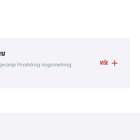
ru
VIŠE
atjecanja Hrvatskog nogometnog