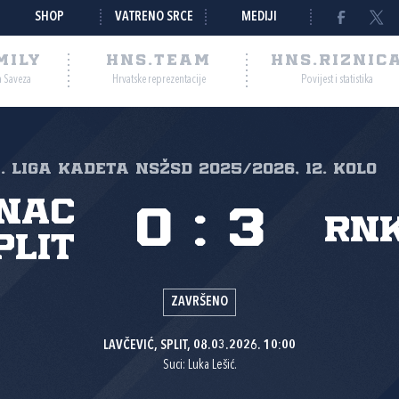
SHOP
VATRENO SRCE
MEDIJI
MILY
HNS.TEAM
HNS.RIZNIC
a Saveza
Hrvatske reprezentacije
Povijest i statistika
1. liga kadeta NSŽSD 2025/2026, 12. kolo
nac
0
:
3
RNK
plit
ZAVRŠENO
LAVČEVIĆ, SPLIT, 08.03.2026. 10:00
Suci: Luka Lešić.