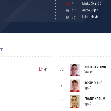
Marko Škaričić
5'
Anteo Vrljac
10'
Luka Jelović
76'
IT
NIKO PAVLOVIĆ
41'
70
Vratar
JOSIP DUJIĆ
2
Igrač
FRANE KERUM
9
Igrač