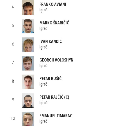
FRANKO AVIANI
4
Igrač
MARKO ŠKARIČIĆ
5
Igrač
IVAN KANDIĆ
6
Igrač
GEORGII VOLOSHYN
7
Igrač
PETAR BUŠIĆ
8
Igrač
PETAR RAJČIĆ
(C)
9
Igrač
EMANUEL TIMARAC
10
Igrač