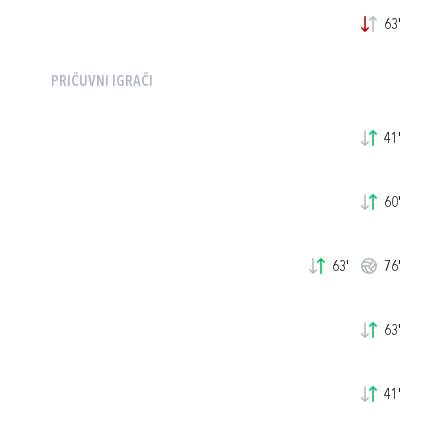
63'
PRIČUVNI IGRAČI
41'
60'
63'
76'
63'
41'