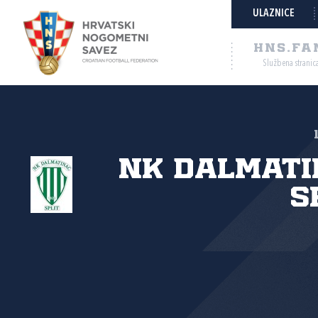
ULAZNICE
HNS.FA
Službena stranic
NK Dalmati
S