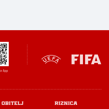
or App
Obitelj
Riznica