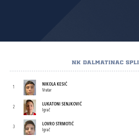
NK DALMATINAC SPL
NIKOLA KESIĆ
1
Vratar
LUKATONI SENJKOVIĆ
2
Igrač
LOVRO STRMOTIĆ
3
Igrač