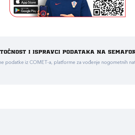
e točnost i ispravci podataka na Semafo
ualne podatke iz COMET-a, platforme za vođenje nogometnih n