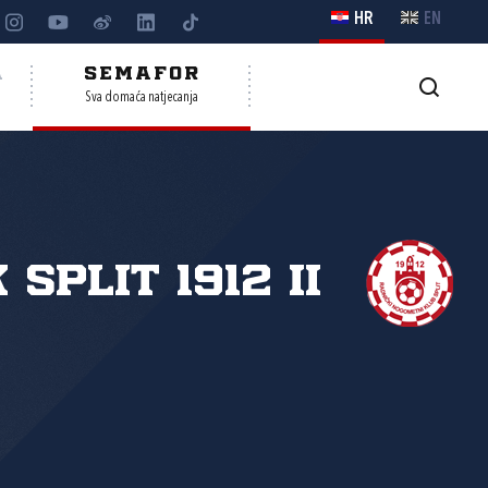
HR
EN
A
SEMAFOR
Sva domaća natjecanja
 Split 1912 II