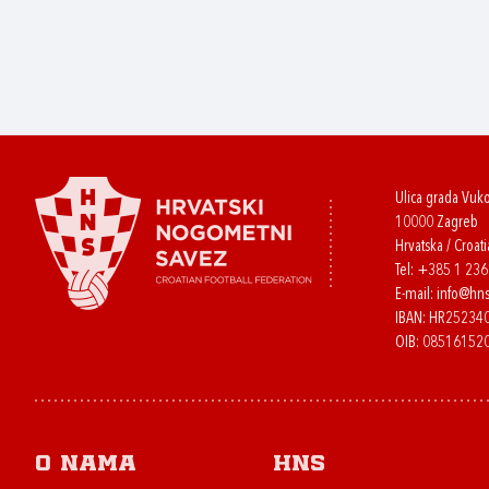
Ulica grada Vuk
10000 Zagreb
Hrvatska / Croati
Tel:
+385 1 23
E-mail:
info@hns
IBAN: HR2523
OIB: 08516152
O nama
HNS