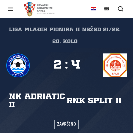
Liga mlađih pionira II NSŽSD 21/22,
20. kolo
2
:
4
NK Adriatic
RNK Split II
II
ZAVRŠENO