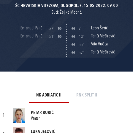
ŠC HRVATSKIH VITEZOVA, DUGOPOLJE, 15.05.2022. 09:00
Suci: Željko Modrić.
Emanuel Palić
Leon Šerić
37'
7'
Emanuel Palić
Tonći Meštrović
51'
40'
Vito Vučica
55'
Tonći Meštrović
57'
NK ADRIATIC II
RNK SPLIT II
PETAR BURIĆ
1
Vratar
LUKA JELOVIĆ