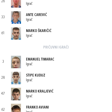
26
Igrač
ANTE CAREVIĆ
33
Igrač
MARKO ŠKARIČIĆ
61
Igrač
PRIČUVNI IGRAČI
EMANUEL TIMARAC
3
Igrač
STIPE KUDUZ
28
Igrač
MARKO KRALJEVIĆ
47
Igrač
FRANKO AVIANI
62