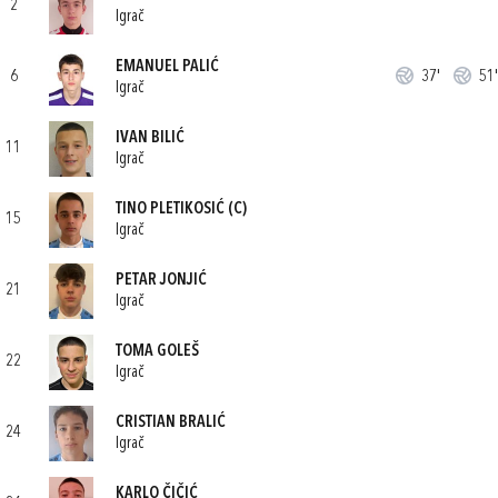
2
Igrač
EMANUEL PALIĆ
6
37'
51'
Igrač
IVAN BILIĆ
11
Igrač
TINO PLETIKOSIĆ
(C)
15
Igrač
PETAR JONJIĆ
21
Igrač
TOMA GOLEŠ
22
Igrač
CRISTIAN BRALIĆ
24
Igrač
KARLO ČIČIĆ