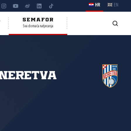
HR
EN
A
SEMAFOR
Sva domaća natjecanja
Neretva