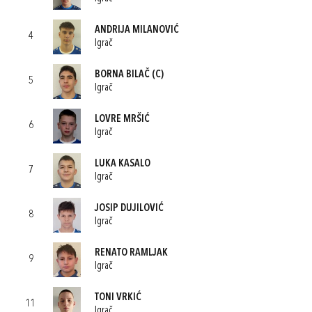
ANDRIJA MILANOVIĆ
4
Igrač
BORNA BILAČ
(C)
5
Igrač
LOVRE MRŠIĆ
6
Igrač
LUKA KASALO
7
Igrač
JOSIP DUJILOVIĆ
8
Igrač
RENATO RAMLJAK
9
Igrač
TONI VRKIĆ
11
Igrač