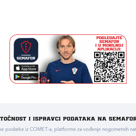
e točnost i ispravci podataka na Semafo
ualne podatke iz COMET-a, platforme za vođenje nogometnih n