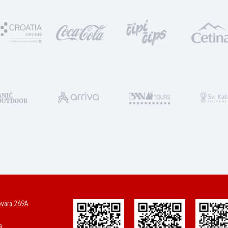
ovara 269A
a