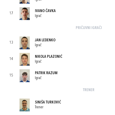
IVANO ČAVKA
17
Igrač
PRIČUVNI IGRAČI
JAN LEDENKO
13
Igrač
NIKOLA PLAZONIĆ
14
Igrač
PATRIK RAZUM
15
Igrač
TRENER
SINIŠA TURKOVIĆ
Trener