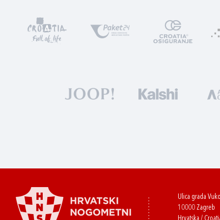
Ulica grada Vuk
10000 Zagreb
Hrvatska / Croati