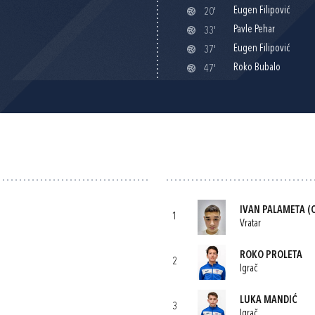
Eugen Filipović
20'
Pavle Pehar
33'
Eugen Filipović
37'
Roko Bubalo
47'
IVAN PALAMETA
(C
1
Vratar
ROKO PROLETA
2
Igrač
LUKA MANDIĆ
3
Igrač