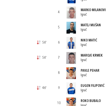
MARKO MILANOVI
4
Igrač
MATEJ MUŠAN
5
Igrač
NIKO MATIĆ
56'
6
Igrač
MAROJE KRMEK
56'
7
Igrač
PAVLE PEHAR
8
Igrač
EUGEN FILIPOVIĆ
46'
9
Igrač
ROKO BUBALO
10
Igrač