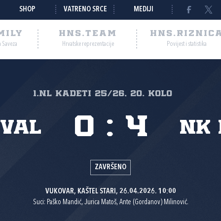
SHOP
VATRENO SRCE
MEDIJI
MILY
HNS.TEAM
HNS.RIZNIC
a Saveza
Hrvatske reprezentacije
Povijest i statistika
1.nl Kadeti 25/26, 20. kolo
0
:
4
 Val
NK 
ZAVRŠENO
VUKOVAR, KAŠTEL STARI, 26.04.2026. 10:00
Suci: Paško Mandić, Jurica Matoš, Ante (Gordanov) Milinović.