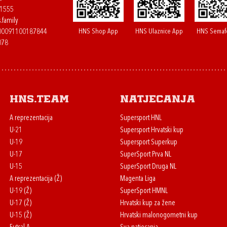
61555
.family
HNS Shop App
HNS Ulaznice App
HNS Semaf
400091100187844
078
HNS.team
Natjecanja
A reprezentacija
Supersport HNL
U-21
Supersport Hrvatski kup
U-19
Supersport Superkup
U-17
SuperSport Prva NL
U-15
SuperSport Druga NL
A reprezentacija (Ž)
Magenta Liga
U-19 (Ž)
SuperSport HMNL
U-17 (Ž)
Hrvatski kup za žene
U-15 (Ž)
Hrvatski malonogometni kup