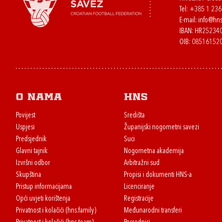
Tel:
+385 1 23
E-mail:
info@hns
IBAN: HR2523
OIB: 08516152
O nama
HNS
Povijest
Središta
Uspjesi
Županijski nogometni savezi
Predsjednik
Suci
Glavni tajnik
Nogometna akademija
Izvršni odbor
Arbitražni sud
Skupština
Propisi i dokumenti HNS-a
Pristup informacijama
Licenciranje
Opći uvjeti korištenja
Registracije
Privatnost i kolačići (hns.family)
Međunarodni transferi