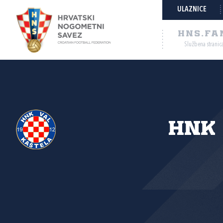
ULAZNICE
HNS.FA
Službena stranic
HNK