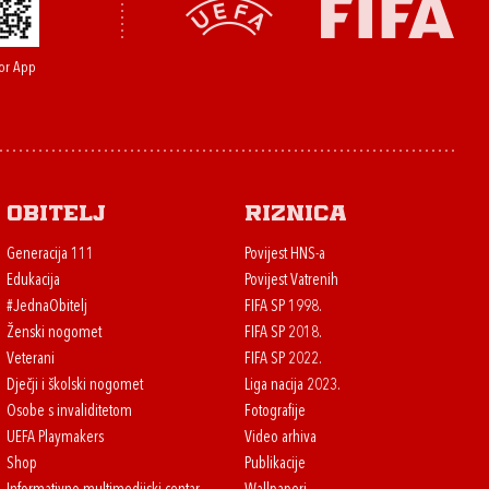
or App
Obitelj
Riznica
Generacija 111
Povijest HNS-a
Edukacija
Povijest Vatrenih
#JednaObitelj
FIFA SP 1998.
Ženski nogomet
FIFA SP 2018.
Veterani
FIFA SP 2022.
Dječji i školski nogomet
Liga nacija 2023.
Osobe s invaliditetom
Fotografije
UEFA Playmakers
Video arhiva
Shop
Publikacije