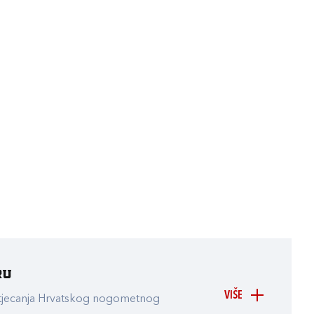
ru
VIŠE
atjecanja Hrvatskog nogometnog