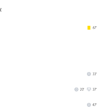
Ć
67'
33'
20'
37'
47'