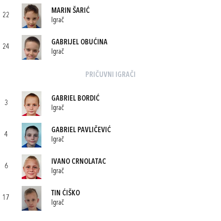
MARIN ŠARIĆ
22
Igrač
GABRIJEL OBUĆINA
24
Igrač
PRIČUVNI IGRAČI
GABRIEL BORDIĆ
3
Igrač
GABRIEL PAVLIČEVIĆ
4
Igrač
IVANO CRNOLATAC
6
Igrač
TIN ĆIŠKO
17
Igrač