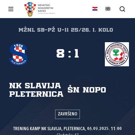
MŽNL SB-PŽ U-11 25/26, 1. kolo
8
:
1
NK Slavija
ŠN NOPO
Pleternica
ZAVRŠENO
TRENING KAMP NK SLAVIJA, PLETERNICA, 06.09.2025. 11:00