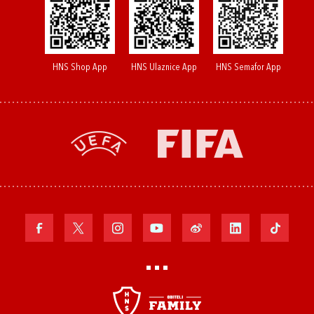
HNS Shop App
HNS Ulaznice App
HNS Semafor App