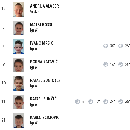
ANDRIJA ALABER
12
Vratar
MATEJ ROSSI
5
Igrač
IVANO MRŠIĆ
7
30'
39'
Igrač
BORNA KATAVIĆ
9
16'
28'
Igrač
RAFAEL ŠUGIĆ
(C)
10
Igrač
RAFAEL BUNČIĆ
11
5'
12'
34'
35'
Igrač
KARLO EĆIMOVIĆ
21
Igrač