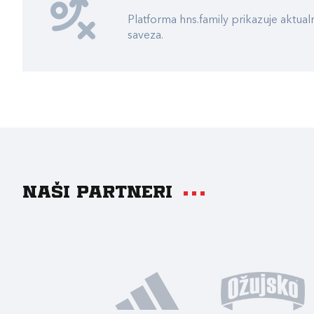
Platforma hns.family prikazuje akt
saveza.
Naši partneri