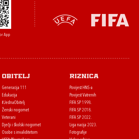
or App
Obitelj
Riznica
Generacija 111
Povijest HNS-a
Edukacija
Povijest Vatrenih
#JednaObitelj
FIFA SP 1998.
Ženski nogomet
FIFA SP 2018.
Veterani
FIFA SP 2022.
Dječji i školski nogomet
Liga nacija 2023.
Osobe s invaliditetom
Fotografije