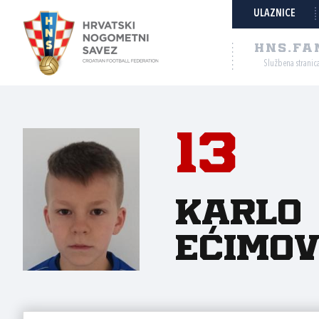
ULAZNICE
HNS.FA
Službena stranic
13
Karlo
Ećimov