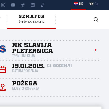
HR
EN
A
SEMAFOR
Sva domaća natjecanja
NK Slavija
Pleternica
TRENUTNI KLUB
19.01.2015.
(11 godina)
DATUM ROĐENJA
Požega
MJESTO ROĐENJA