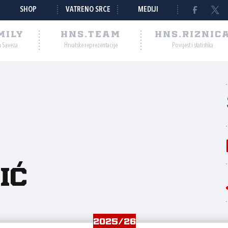
SHOP
VATRENO SRCE
MEDIJI
MILY
HNS.TEAM
HNS.RIZNIC
a Saveza
Hrvatske reprezentacije
Povijest i statistika
ić
2025/26