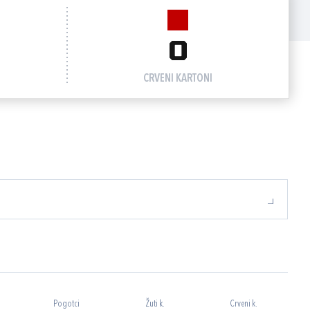
0
CRVENI KARTONI
Pogotci
Žuti k.
Crveni k.