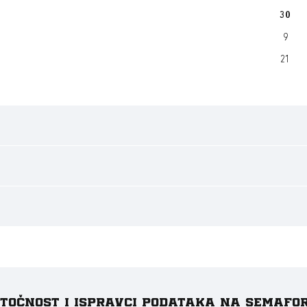
30
9
21
e točnost i ispravci podataka na Semafo