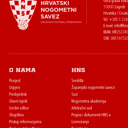
Ulica grada Vuk
10000 Zagreb
Hrvatska / Croati
Tel:
+385 1 23
E-mail:
info@hns
IBAN: HR2523
OIB: 08516152
O nama
HNS
Povijest
Središta
Uspjesi
Županijski nogometni savezi
Predsjednik
Suci
Glavni tajnik
Nogometna akademija
Izvršni odbor
Arbitražni sud
Skupština
Propisi i dokumenti HNS-a
Pristup informacijama
Licenciranje