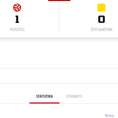
1
0
POGOTCI
ŽUTI KARTONI
STATISTIKA
UTAKMICE
Nastupi