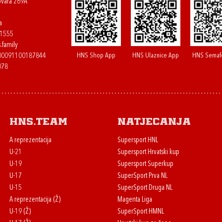
ovara 269A
a
61555
.family
HNS Shop App
HNS Ulaznice App
HNS Semaf
400091100187844
078
HNS.team
Natjecanja
A reprezentacija
Supersport HNL
U-21
Supersport Hrvatski kup
U-19
Supersport Superkup
U-17
SuperSport Prva NL
U-15
SuperSport Druga NL
A reprezentacija (Ž)
Magenta Liga
U-19 (Ž)
SuperSport HMNL