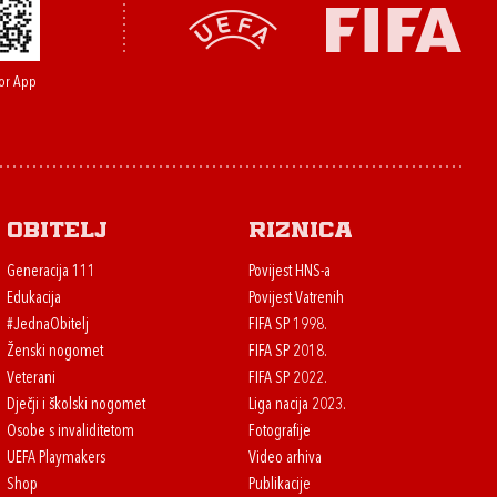
or App
Obitelj
Riznica
Generacija 111
Povijest HNS-a
Edukacija
Povijest Vatrenih
#JednaObitelj
FIFA SP 1998.
Ženski nogomet
FIFA SP 2018.
Veterani
FIFA SP 2022.
Dječji i školski nogomet
Liga nacija 2023.
Osobe s invaliditetom
Fotografije
UEFA Playmakers
Video arhiva
Shop
Publikacije