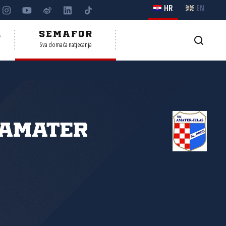
HR
EN
A
SEMAFOR
Sva domaća natjecanja
 Amater