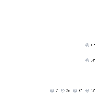
Ć
40'
34'
9'
26'
37'
45'