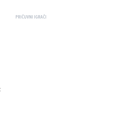
PRIČUVNI IGRAČI
I
Ć