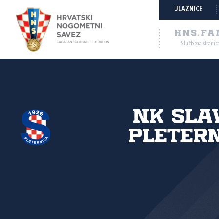
ULAZNICE
HNS.FA
Službena stranic
NK Sla
Pleter