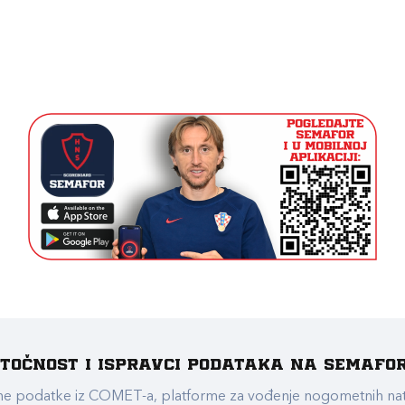
e točnost i ispravci podataka na Semafo
ualne podatke iz COMET-a, platforme za vođenje nogometnih n