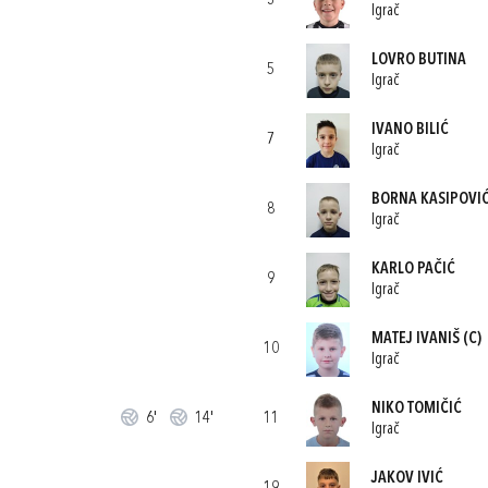
3
Igrač
LOVRO BUTINA
5
Igrač
IVANO BILIĆ
7
Igrač
BORNA KASIPOVI
8
Igrač
KARLO PAČIĆ
9
Igrač
MATEJ IVANIŠ
(C)
10
Igrač
NIKO TOMIČIĆ
6'
14'
11
Igrač
JAKOV IVIĆ