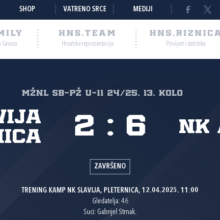
SHOP
VATRENO SRCE
MEDIJI
MILY
HNS.TEAM
HNS.RIZNIC
a Saveza
Hrvatske reprezentacije
Povijest i statistika
MŽNL SB-PŽ U-11 24/25, 13. kolo
vija
2
:
6
NK
nica
ZAVRŠENO
TRENING KAMP NK SLAVIJA, PLETERNICA, 12.04.2025. 11:00
Gledatelja: 46
Suci: Gabrijel Strnak.