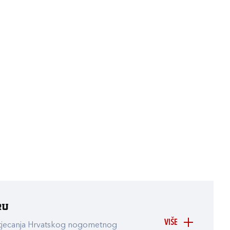
ru
VIŠE
atjecanja Hrvatskog nogometnog