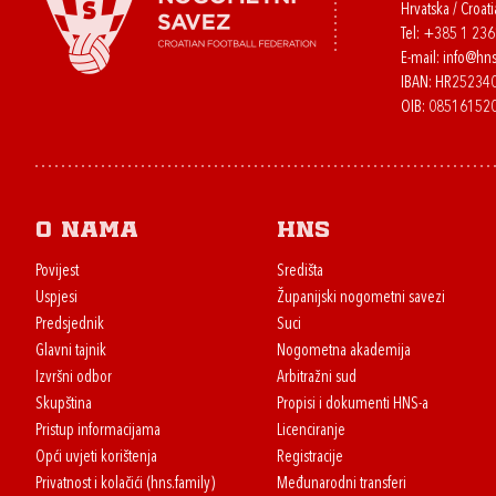
Hrvatska / Croati
Tel:
+385 1 23
E-mail:
info@hns
IBAN: HR2523
OIB: 08516152
O nama
HNS
Povijest
Središta
Uspjesi
Županijski nogometni savezi
Predsjednik
Suci
Glavni tajnik
Nogometna akademija
Izvršni odbor
Arbitražni sud
Skupština
Propisi i dokumenti HNS-a
Pristup informacijama
Licenciranje
Opći uvjeti korištenja
Registracije
Privatnost i kolačići (hns.family)
Međunarodni transferi