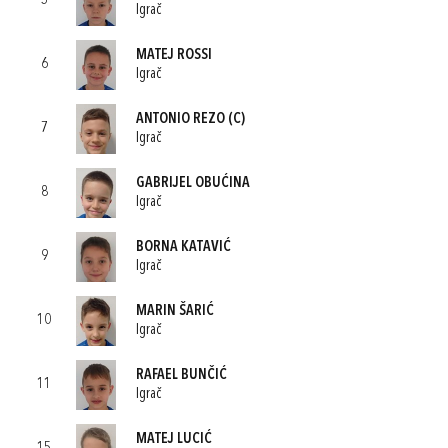
5
Igrač
MATEJ ROSSI
6
Igrač
ANTONIO REZO
(C)
7
Igrač
GABRIJEL OBUĆINA
8
Igrač
BORNA KATAVIĆ
9
Igrač
MARIN ŠARIĆ
10
Igrač
RAFAEL BUNČIĆ
11
Igrač
MATEJ LUCIĆ