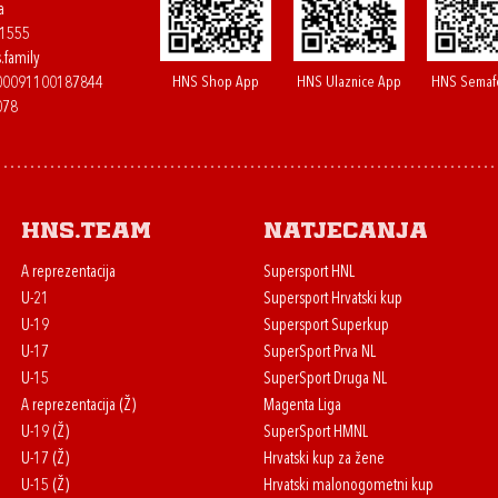
a
61555
.family
HNS Shop App
HNS Ulaznice App
HNS Semaf
400091100187844
078
HNS.team
Natjecanja
A reprezentacija
Supersport HNL
U-21
Supersport Hrvatski kup
U-19
Supersport Superkup
U-17
SuperSport Prva NL
U-15
SuperSport Druga NL
A reprezentacija (Ž)
Magenta Liga
U-19 (Ž)
SuperSport HMNL
U-17 (Ž)
Hrvatski kup za žene
U-15 (Ž)
Hrvatski malonogometni kup