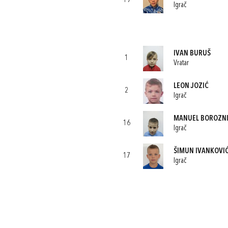
19
Igrač
IVAN BURUŠ
1
Vratar
LEON JOZIĆ
2
Igrač
MANUEL BOROZN
16
Igrač
ŠIMUN IVANKOVI
17
Igrač