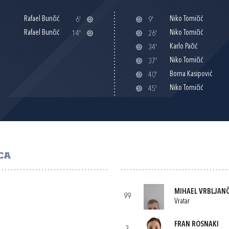
Rafael Bunčić
Niko Tomičić
6'
9'
Rafael Bunčić
Niko Tomičić
14'
26'
Karlo Pačić
34'
Niko Tomičić
37'
Borna Kasipović
40'
Niko Tomičić
45'
CA
MIHAEL VRBLJAN
99
Vratar
FRAN ROSNAKI