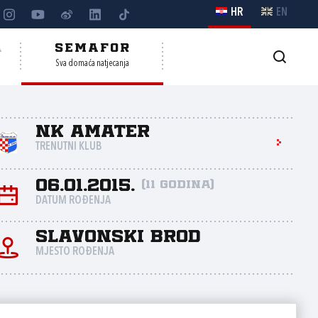
HR
EN
A
SEMAFOR
Sva domaća natjecanja
NK Amater
TRENUTNI KLUB
06.01.2015.
(11 godina)
DATUM ROĐENJA
Slavonski Brod
MJESTO ROĐENJA