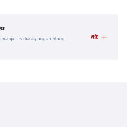
ru
VIŠE
atjecanja Hrvatskog nogometnog