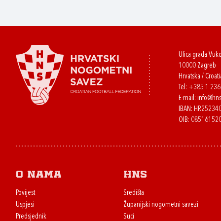
Ulica grada Vuk
10000 Zagreb
Hrvatska / Croati
Tel:
+385 1 23
E-mail:
info@hns
IBAN: HR2523
OIB: 08516152
O nama
HNS
Povijest
Središta
Uspjesi
Županijski nogometni savezi
Predsjednik
Suci