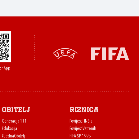
or App
Obitelj
Riznica
Generacija 111
Povijest HNS-a
Edukacija
Povijest Vatrenih
#JednaObitelj
FIFA SP 1998.