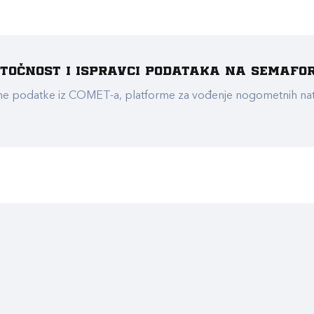
e točnost i ispravci podataka na Semafo
ualne podatke iz COMET-a, platforme za vođenje nogometnih n