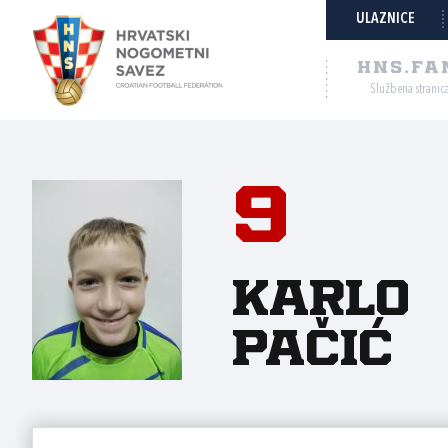
ULAZNICE
HNS.FA
Službena stranic
9
Karlo
Pačić