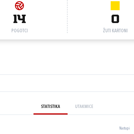
14
0
POGOTCI
ŽUTI KARTONI
STATISTIKA
UTAKMICE
Nastupi