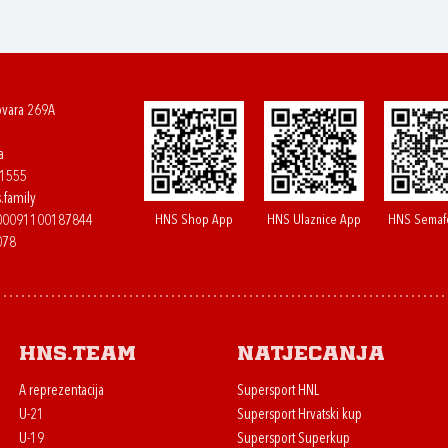
ovara 269A
a
61555
.family
HNS Shop App
HNS Ulaznice App
HNS Semaf
400091100187844
078
HNS.team
Natjecanja
A reprezentacija
Supersport HNL
U-21
Supersport Hrvatski kup
U-19
Supersport Superkup