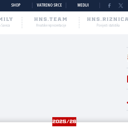
SHOP
VATRENO SRCE
MEDIJI
MILY
HNS.TEAM
HNS.RIZNIC
a Saveza
Hrvatske reprezentacije
Povijest i statistika
2025/26