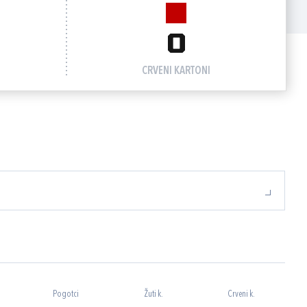
0
CRVENI KARTONI
Pogotci
Žuti k.
Crveni k.