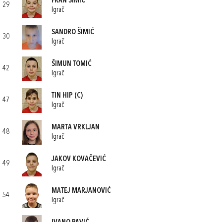
FRAN ŠIMIĆ
29
Igrač
SANDRO ŠIMIĆ
30
Igrač
ŠIMUN TOMIĆ
42
Igrač
TIN HIP
(C)
47
Igrač
MARTA VRKLJAN
48
Igrač
JAKOV KOVAČEVIĆ
49
Igrač
MATEJ MARJANOVIĆ
54
Igrač