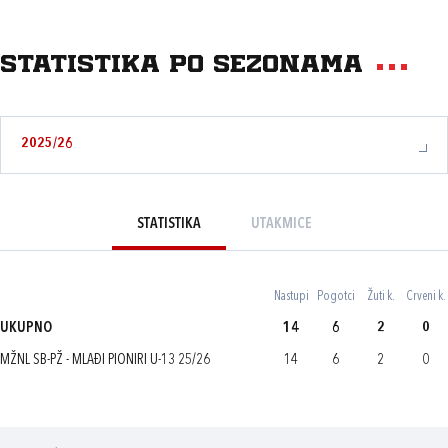
Statistika po sezonama
2025/26
STATISTIKA
UTAKMICE
Nastupi
Pogotci
Žuti k.
Crveni k.
UKUPNO
14
6
2
0
MŽNL SB-PŽ - MLAĐI PIONIRI U-13 25/26
14
6
2
0