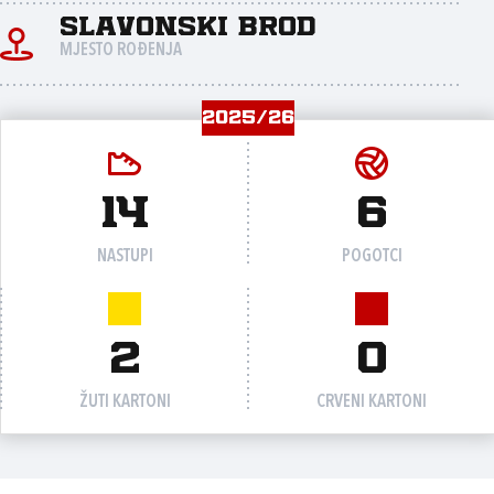
Slavonski Brod
MJESTO ROĐENJA
2025/26
14
6
NASTUPI
POGOTCI
2
0
ŽUTI KARTONI
CRVENI KARTONI