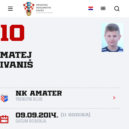
10
Matej
Ivaniš
NK Amater
TRENUTNI KLUB
09.09.2014.
(11 godina)
DATUM ROĐENJA