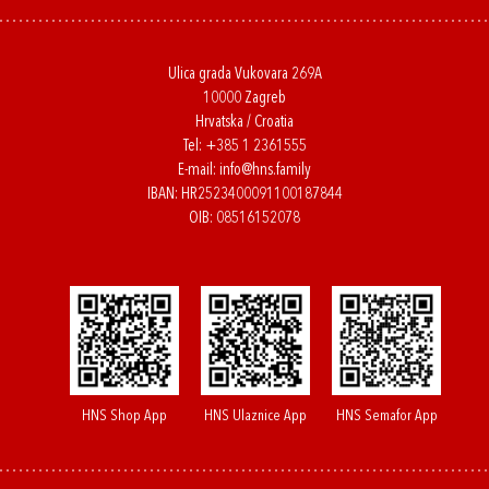
Ulica grada Vukovara 269A
10000 Zagreb
Hrvatska / Croatia
Tel:
+385 1 2361555
E-mail:
info@hns.family
IBAN: HR2523400091100187844
OIB: 08516152078
HNS Shop App
HNS Ulaznice App
HNS Semafor App