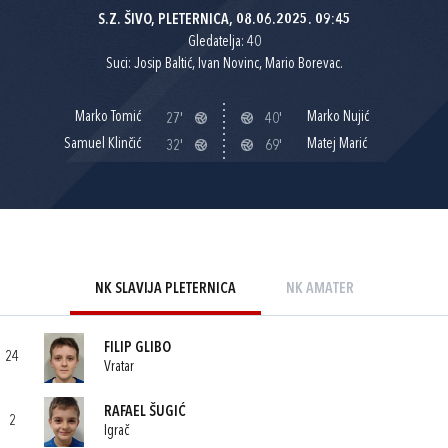
S.Z. ŠIVO, PLETERNICA, 08.06.2025. 09:45
Gledatelja: 40
Suci: Josip Baltić, Ivan Novinc, Mario Borevac.
Marko Tomić
Marko Nujić
27'
40'
Samuel Klinčić
Matej Marić
32'
69'
NK SLAVIJA PLETERNICA
NK AMATER
FILIP GLIBO
24
Vratar
RAFAEL ŠUGIĆ
2
Igrač