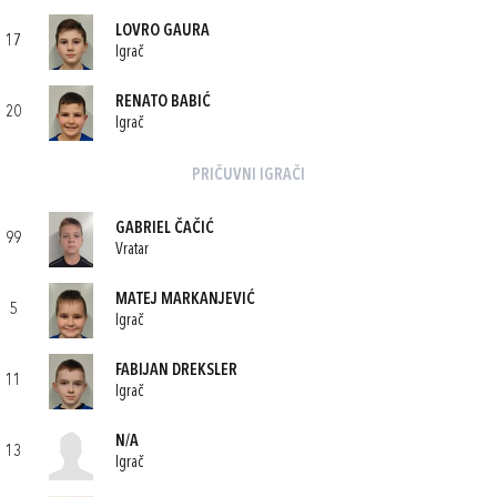
LOVRO GAURA
17
Igrač
RENATO BABIĆ
20
Igrač
PRIČUVNI IGRAČI
GABRIEL ČAČIĆ
99
Vratar
MATEJ MARKANJEVIĆ
5
Igrač
FABIJAN DREKSLER
11
Igrač
N/A
13
Igrač