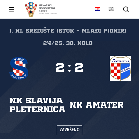
1. NL Središte Istok - Mlađi pioniri
24/25, 30. kolo
2
:
2
NK Slavija
NK Amater
Pleternica
ZAVRŠENO