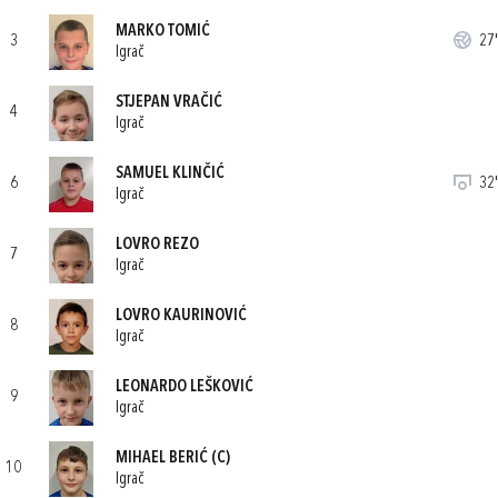
MARKO TOMIĆ
3
27'
Igrač
STJEPAN VRAČIĆ
4
Igrač
SAMUEL KLINČIĆ
6
32'
Igrač
LOVRO REZO
7
Igrač
LOVRO KAURINOVIĆ
8
Igrač
LEONARDO LEŠKOVIĆ
9
Igrač
MIHAEL BERIĆ
(C)
10
Igrač