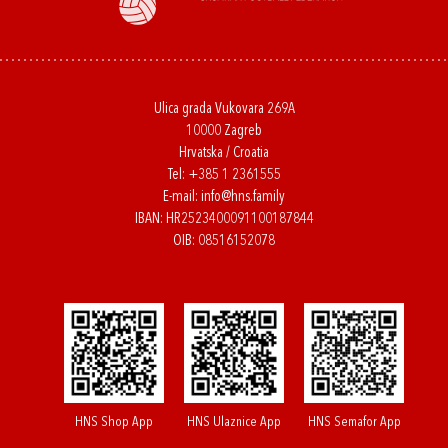
Ulica grada Vukovara 269A
10000 Zagreb
Hrvatska / Croatia
Tel:
+385 1 2361555
E-mail:
info@hns.family
IBAN: HR2523400091100187844
OIB: 08516152078
HNS Shop App
HNS Ulaznice App
HNS Semafor App