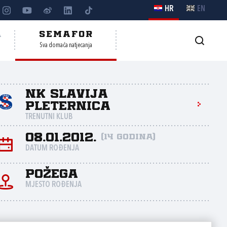
HR
EN
A
SEMAFOR
Sva domaća natjecanja
NK Slavija
Pleternica
TRENUTNI KLUB
08.01.2012.
(14 godina)
DATUM ROĐENJA
Požega
MJESTO ROĐENJA