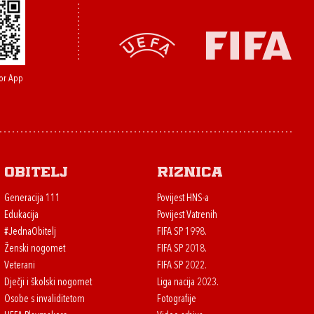
or App
Obitelj
Riznica
Generacija 111
Povijest HNS-a
Edukacija
Povijest Vatrenih
#JednaObitelj
FIFA SP 1998.
Ženski nogomet
FIFA SP 2018.
Veterani
FIFA SP 2022.
Dječji i školski nogomet
Liga nacija 2023.
Osobe s invaliditetom
Fotografije