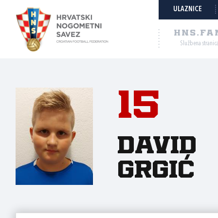
ULAZNICE
HNS.FA
Službena stranic
15
David
Grgić