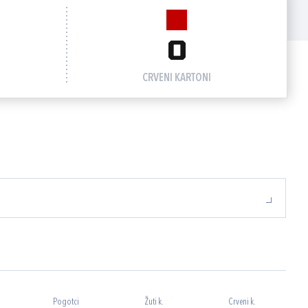
0
CRVENI KARTONI
Pogotci
Žuti k.
Crveni k.