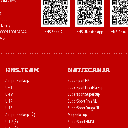
ovara 269A
a
61555
.family
HNS Shop App
HNS Ulaznice App
HNS Semaf
400091100187844
078
HNS.team
Natjecanja
A reprezentacija
Supersport HNL
U-21
Supersport Hrvatski kup
U-19
Supersport Superkup
U-17
SuperSport Prva NL
U-15
SuperSport Druga NL
A reprezentacija (Ž)
Magenta Liga
U-19 (Ž)
SuperSport HMNL