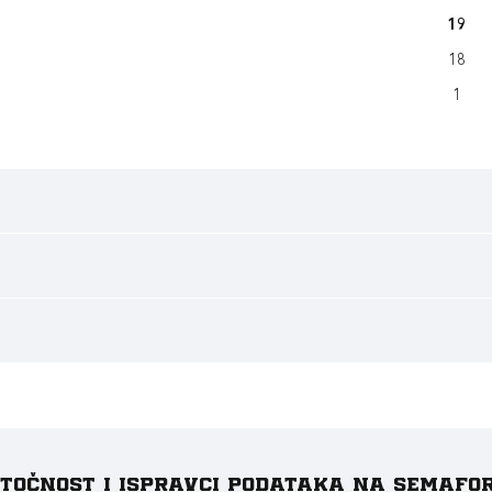
19
18
1
e točnost i ispravci podataka na Semafo