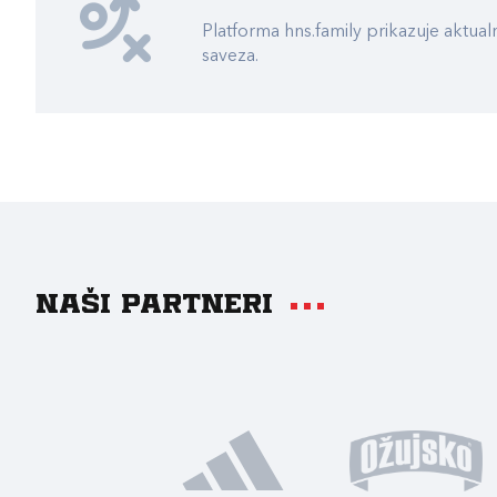
Platforma hns.family prikazuje akt
saveza.
Naši partneri