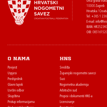
Ulica grada Vuk
10000 Zagreb
Hrvatska / Croati
Tel:
+385 1 23
E-mail:
info@hns
IBAN: HR2523
OIB: 08516152
O nama
HNS
Povijest
Središta
Uspjesi
Županijski nogometni savezi
Predsjednik
Suci
Glavni tajnik
Nogometna akademija
Izvršni odbor
Arbitražni sud
Skupština
Propisi i dokumenti HNS-a
Pristup informacijama
Licenciranje