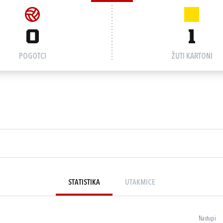
0
1
POGOTCI
ŽUTI KARTONI
STATISTIKA
UTAKMICE
Nastupi