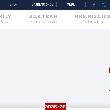
SHOP
VATRENO SRCE
MEDIJI
MILY
HNS.TEAM
HNS.RIZNIC
a Saveza
Hrvatske reprezentacije
Povijest i statistika
2025/26