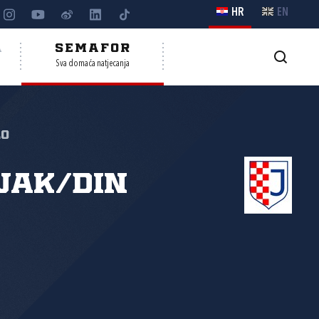
HR
EN
A
SEMAFOR
Sva domaća natjecanja
lo
Jak/Din