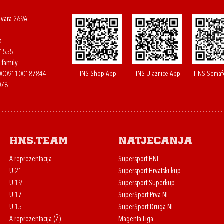
ovara 269A
a
61555
.family
HNS Shop App
HNS Ulaznice App
HNS Semaf
400091100187844
078
HNS.team
Natjecanja
A reprezentacija
Supersport HNL
U-21
Supersport Hrvatski kup
U-19
Supersport Superkup
U-17
SuperSport Prva NL
U-15
SuperSport Druga NL
A reprezentacija (Ž)
Magenta Liga