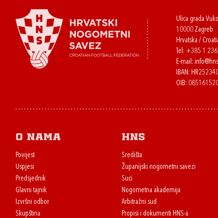
Ulica grada Vuk
10000 Zagreb
Hrvatska / Croati
Tel:
+385 1 23
E-mail:
info@hns
IBAN: HR2523
OIB: 08516152
O nama
HNS
Povijest
Središta
Uspjesi
Županijski nogometni savezi
Predsjednik
Suci
Glavni tajnik
Nogometna akademija
Izvršni odbor
Arbitražni sud
Skupština
Propisi i dokumenti HNS-a