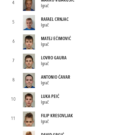
MARKO VIDAKUŠIĆ
4
Igrač
RAFAEL CRNJAC
5
Igrač
MATEJ EĆIMOVIĆ
6
Igrač
LOVRO GAURA
7
Igrač
ANTONIO ĆAVAR
8
Igrač
LUKA PEIĆ
10
Igrač
FILIP KRESOVLJAK
11
Igrač