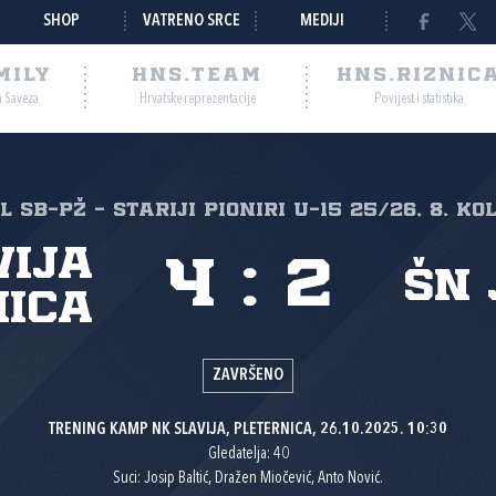
SHOP
VATRENO SRCE
MEDIJI
MILY
HNS.TEAM
HNS.RIZNIC
a Saveza
Hrvatske reprezentacije
Povijest i statistika
 SB-PŽ - STARIJI PIONIRI U-15 25/26, 8. ko
vija
4
:
2
ŠN 
nica
ZAVRŠENO
TRENING KAMP NK SLAVIJA, PLETERNICA, 26.10.2025. 10:30
Gledatelja: 40
Suci: Josip Baltić, Dražen Miočević, Anto Nović.