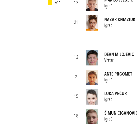
MARKO JELUŠIĆ
61'
13
Igrač
NAZAR KNIAZIUK
21
Igrač
DEAN MILOJEVIĆ
12
Vratar
ANTE PRGOMET
2
Igrač
LUKA PEČUR
15
Igrač
ŠIMUN CIGANOVI
18
Igrač