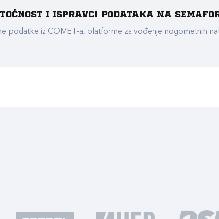
e točnost i ispravci podataka na Semafo
ualne podatke iz COMET-a, platforme za vođenje nogometnih n