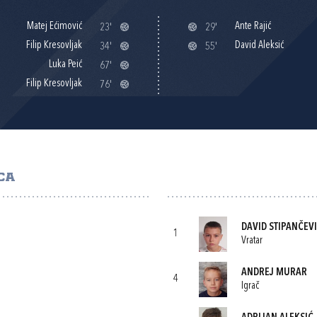
Matej Ećimović
Ante Rajić
23'
29'
Filip Kresovljak
David Aleksić
34'
55'
Luka Peić
67'
Filip Kresovljak
76'
CA
DAVID STIPANČEV
1
Vratar
ANDREJ MURAR
4
Igrač