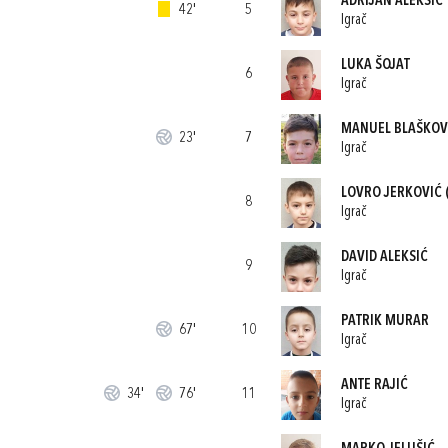
ADRIJAN ALEKSIĆ
42'
5
Igrač
LUKA ŠOJAT
6
Igrač
MANUEL BLAŠKOV
23'
7
Igrač
LOVRO JERKOVIĆ
8
Igrač
DAVID ALEKSIĆ
9
Igrač
PATRIK MURAR
67'
10
Igrač
ANTE RAJIĆ
34'
76'
11
Igrač