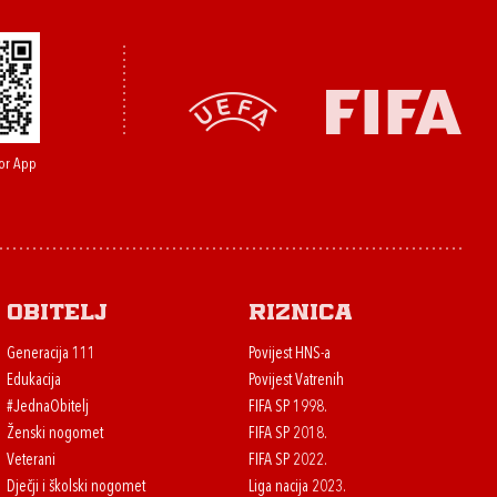
or App
Obitelj
Riznica
Generacija 111
Povijest HNS-a
Edukacija
Povijest Vatrenih
#JednaObitelj
FIFA SP 1998.
Ženski nogomet
FIFA SP 2018.
Veterani
FIFA SP 2022.
Dječji i školski nogomet
Liga nacija 2023.