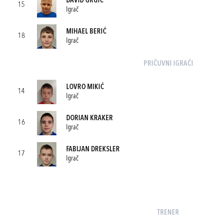
DAVID GRGIĆ
15
Igrač
MIHAEL BERIĆ
18
Igrač
PRIČUVNI IGRAČI
LOVRO MIKIĆ
14
Igrač
DORIAN KRAKER
16
Igrač
FABIJAN DREKSLER
17
Igrač
TRENER