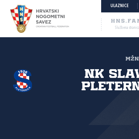
ULAZNICE
HNS.FA
Službena stranic
MŽNL
NK Sla
Pleter