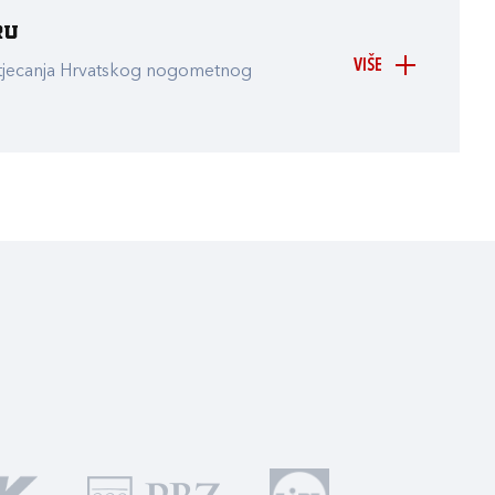
ru
VIŠE
atjecanja Hrvatskog nogometnog