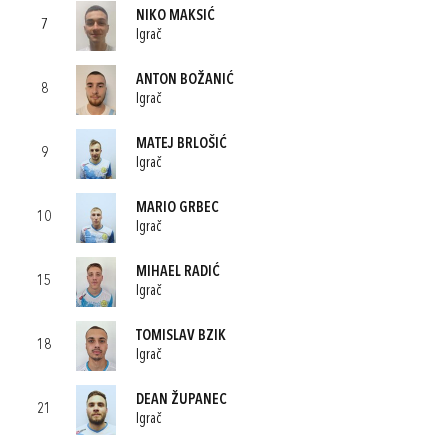
NIKO MAKSIĆ
7
Igrač
ANTON BOŽANIĆ
8
Igrač
MATEJ BRLOŠIĆ
9
Igrač
MARIO GRBEC
10
Igrač
MIHAEL RADIĆ
15
Igrač
TOMISLAV BZIK
18
Igrač
DEAN ŽUPANEC
21
Igrač