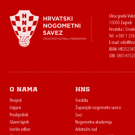
Ulica grada Vuk
10000 Zagreb
Hrvatska / Croati
Tel:
+385 1 23
E-mail:
info@hns
IBAN: HR2523
OIB: 08516152
O nama
HNS
Povijest
Središta
Uspjesi
Županijski nogometni savezi
Predsjednik
Suci
Glavni tajnik
Nogometna akademija
Izvršni odbor
Arbitražni sud