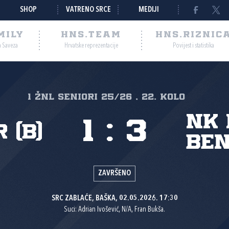
SHOP
VATRENO SRCE
MEDIJI
MILY
HNS.TEAM
HNS.RIZNIC
a Saveza
Hrvatske reprezentacije
Povijest i statistika
1 ŽNL SENIORI 25/26 , 22. kolo
NK 
1
:
3
 (B)
Ben
ZAVRŠENO
SRC ZABLAĆE, BAŠKA, 02.05.2026. 17:30
Suci: Adrian Ivošević, N/A, Fran Bukša.