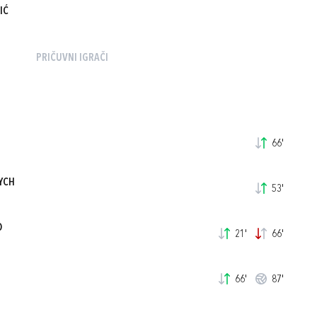
IĆ
PRIČUVNI IGRAČI
66'
YCH
53'
O
21'
66'
66'
87'