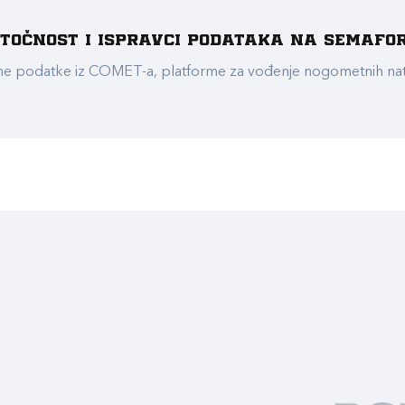
e točnost i ispravci podataka na Semafo
ualne podatke iz COMET-a, platforme za vođenje nogometnih n