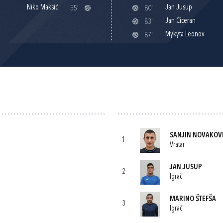
Niko Maksić
Jan Jusup
55'
80'
Jan Ciceran
83'
Mykyta Leonov
87'
SANJIN NOVAKOV
1
Vratar
JAN JUSUP
2
Igrač
MARINO ŠTEFŠA
3
Igrač