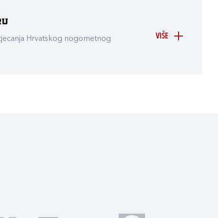
ru
VIŠE
atjecanja Hrvatskog nogometnog