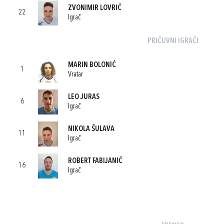
ZVONIMIR LOVRIĆ
22
Igrač
PRIČUVNI IGRAČI
MARIN BOLONIĆ
1
Vratar
LEO JURAS
6
Igrač
NIKOLA ŠULAVA
11
Igrač
ROBERT FABIJANIĆ
16
Igrač