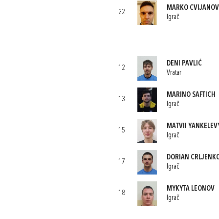
MARKO CVIJANOV
22
Igrač
DENI PAVLIĆ
12
Vratar
MARINO SAFTICH
13
Igrač
MATVII YANKELEV
15
Igrač
DORIAN CRLJENK
17
Igrač
MYKYTA LEONOV
18
Igrač