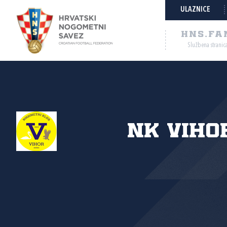
ULAZNICE
HNS.FA
Službena stranic
NK Vihor