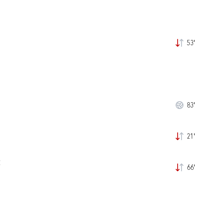
53'
83'
21'
Ć
66'