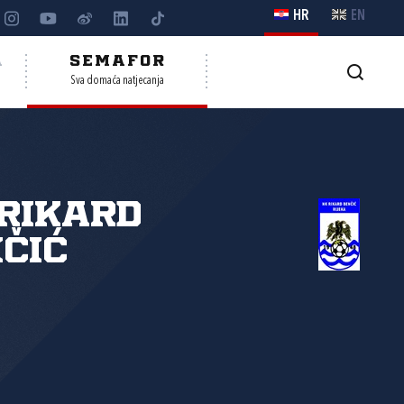
HR
EN
A
SEMAFOR
Sva domaća natjecanja
Rikard
čić