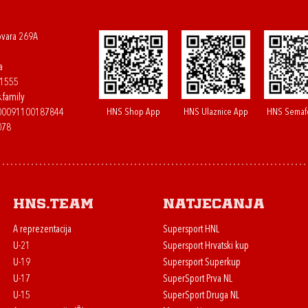
ovara 269A
a
61555
.family
HNS Shop App
HNS Ulaznice App
HNS Semaf
400091100187844
078
HNS.team
Natjecanja
A reprezentacija
Supersport HNL
U-21
Supersport Hrvatski kup
U-19
Supersport Superkup
U-17
SuperSport Prva NL
U-15
SuperSport Druga NL