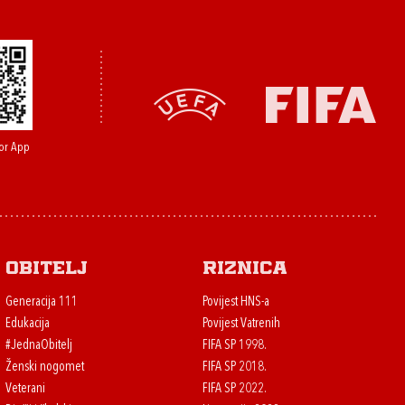
or App
Obitelj
Riznica
Generacija 111
Povijest HNS-a
Edukacija
Povijest Vatrenih
#JednaObitelj
FIFA SP 1998.
Ženski nogomet
FIFA SP 2018.
Veterani
FIFA SP 2022.