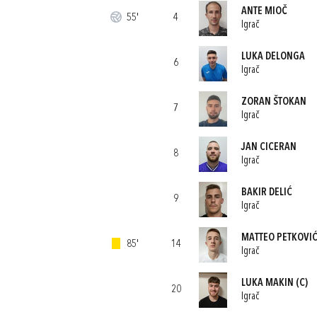
ANTE MIOČ
55'
4
Igrač
LUKA DELONGA
6
Igrač
ZORAN ŠTOKAN
7
Igrač
JAN CICERAN
8
Igrač
BAKIR DELIĆ
9
Igrač
MATTEO PETKOVI
85'
14
Igrač
LUKA MAKIN
(C)
20
Igrač