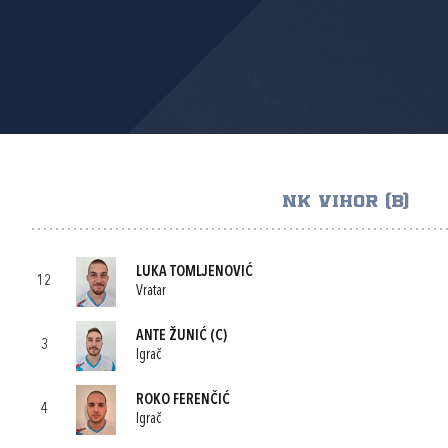
NK VIHOR (B)
LUKA TOMLJENOVIĆ
12
Vratar
ANTE ŽUNIĆ
(C)
3
Igrač
ROKO FERENČIĆ
4
Igrač