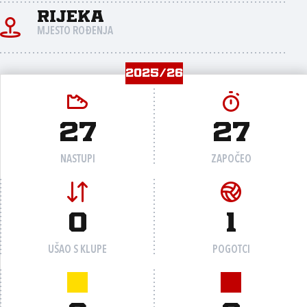
Rijeka
MJESTO ROĐENJA
2025/26
27
27
NASTUPI
ZAPOČEO
0
1
UŠAO S KLUPE
POGOTCI