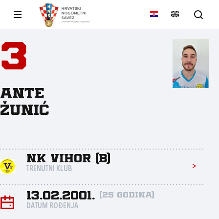
3
Ante
Žunić
NK Vihor (B)
TRENUTNI KLUB
13.02.2001.
(25 godina)
DATUM ROĐENJA