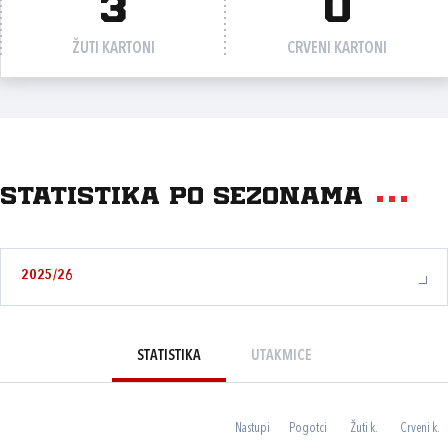
3
0
ŽUTI KARTONI
CRVENI KARTONI
Statistika po sezonama
2025/26
STATISTIKA
UTAKMICE
Nastupi
Pogotci
Žuti k.
Crveni k.