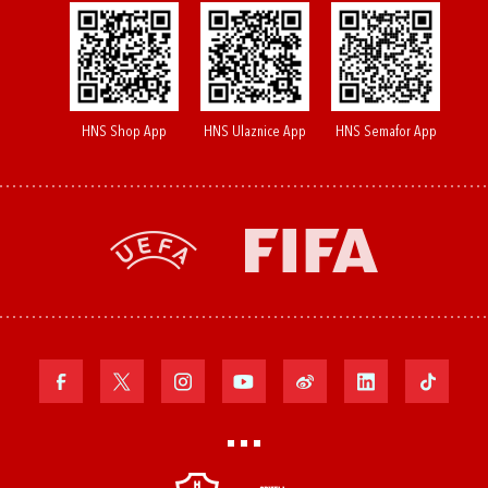
HNS Shop App
HNS Ulaznice App
HNS Semafor App