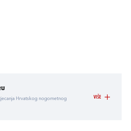
ru
VIŠE
atjecanja Hrvatskog nogometnog