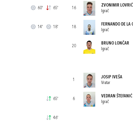
ZVONIMIR LOVRIĆ
60'
65'
16
Igrač
FERNANDO DE LA 
14'
18'
18
Igrač
BRUNO LONČAR
20
Igrač
JOSIP IVEŠA
1
Vratar
VEDRAN ŠTEFANIĆ
65'
6
Igrač
46'