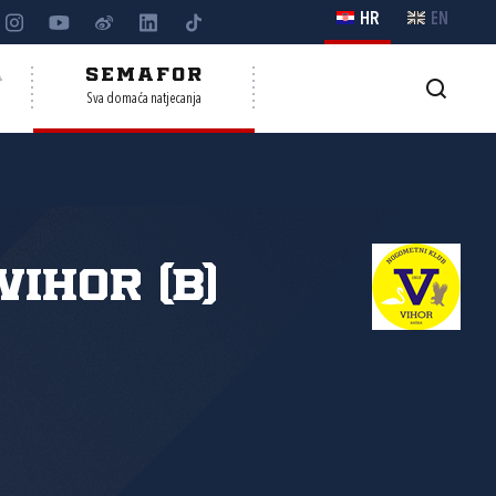
HR
EN
A
SEMAFOR
Sva domaća natjecanja
Vihor (B)