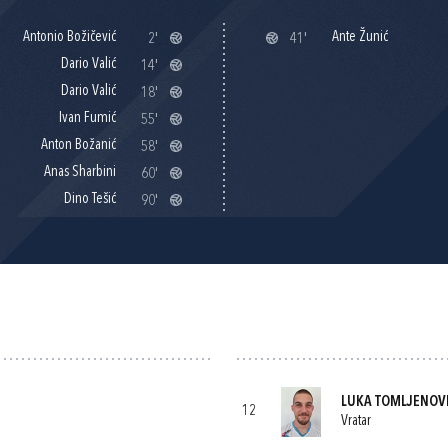
Antonio Božičević
Ante Žunić
2'
41'
Dario Valić
14'
Dario Valić
18'
Ivan Fumić
55'
Anton Božanić
58'
Anas Sharbini
60'
Dino Tešić
90'
LUKA TOMLJENOV
12
Vratar