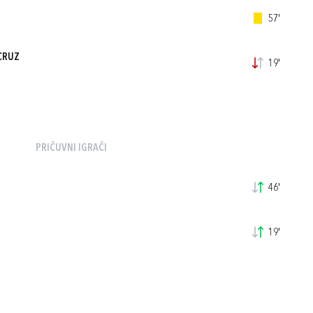
57'
CRUZ
19'
PRIČUVNI IGRAČI
46'
19'