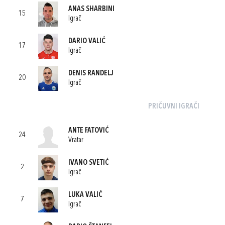
ANAS SHARBINI
15
Igrač
DARIO VALIĆ
17
Igrač
DENIS RANDELJ
20
Igrač
PRIČUVNI IGRAČI
ANTE FATOVIĆ
24
Vratar
IVANO SVETIĆ
2
Igrač
LUKA VALIĆ
7
Igrač