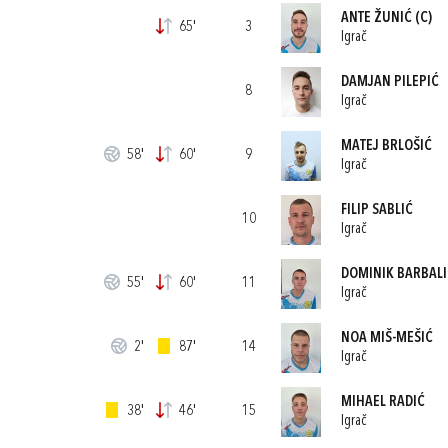
ANTE ŽUNIĆ
(C)
65'
3
Igrač
DAMJAN PILEPIĆ
8
Igrač
MATEJ BRLOŠIĆ
58'
60'
9
Igrač
FILIP SABLIĆ
10
Igrač
DOMINIK BARBALI
55'
60'
11
Igrač
NOA MIŠ-MEŠIĆ
2'
87'
14
Igrač
MIHAEL RADIĆ
38'
46'
15
Igrač