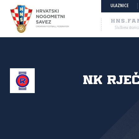
ULAZNICE
HNS.FA
Službena stranic
NK Rje