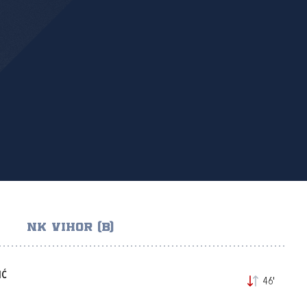
NK VIHOR (B)
IĆ
46'