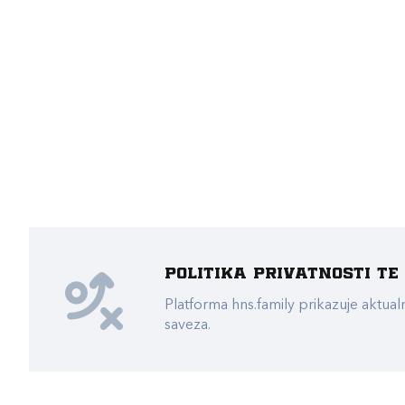
Politika privatnosti t
Platforma hns.family prikazuje akt
saveza.