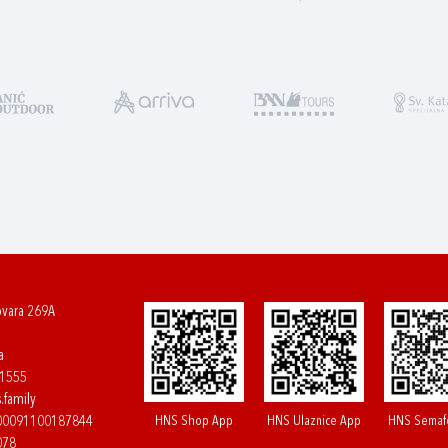
ovara 269A
a
61555
.family
HNS Shop App
HNS Ulaznice App
HNS Semaf
400091100187844
078