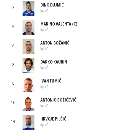
DINO DUJMIĆ
3
Igrač
MARINO VALENTA
(C)
5
Igrač
ANTON BOŽANIĆ
6
Igrač
DARKO KAURIN
8
Igrač
IVAN FUMIĆ
9
Igrač
ANTONIO BOŽIČEVIĆ
10
Igrač
HRVOJE PILČIĆ
14
Igrač