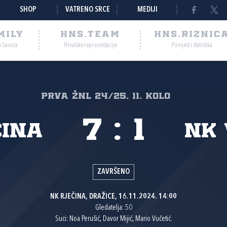
SHOP
VATRENO SRCE
MEDIJI
MILY
HNS.TEAM
HNS.RIZNIC
a Saveza
Hrvatske reprezentacije
Povijest i statistika
PRVA ŽNL 24/25, 11. kolo
7
:
1
čina
NK 
ZAVRŠENO
NK RJEČINA, DRAŽICE, 16.11.2024. 14:00
Gledatelja: 50
Suci: Noa Perušić, Davor Mijić, Mario Vučetić.