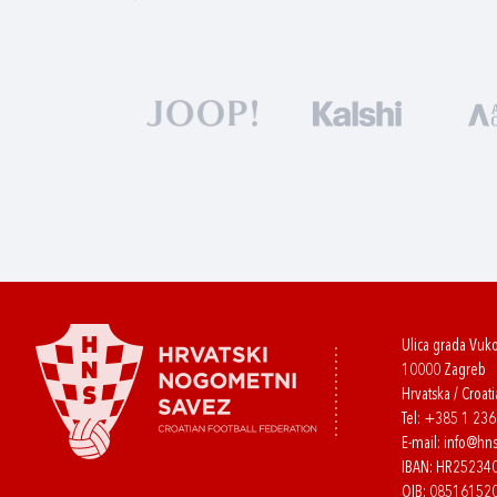
Ulica grada Vuk
10000 Zagreb
Hrvatska / Croati
Tel:
+385 1 23
E-mail:
info@hns
IBAN: HR2523
OIB: 08516152