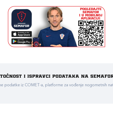
e točnost i ispravci podataka na Semafo
ualne podatke iz COMET-a, platforme za vođenje nogometnih n