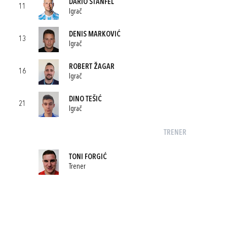
DARIO ŠTANFEL
11
Igrač
DENIS MARKOVIĆ
13
Igrač
ROBERT ŽAGAR
16
Igrač
DINO TEŠIĆ
21
Igrač
TRENER
TONI FORGIĆ
Trener