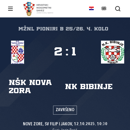
MŽNL PIONIRI B 25/26, 4. kolo
2
:
1
NŠK Nova
NK Bibinje
zora
ZAVRŠENO
NOVE ZORE, SV FILIP I JAKOV, 12.10.2025. 10:30