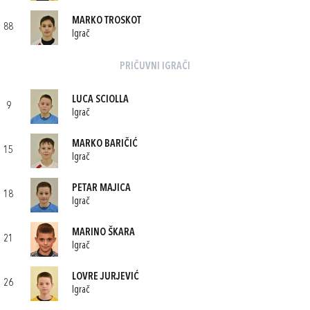
MARKO TROSKOT
88
Igrač
PRIČUVNI IGRAČI
LUCA SCIOLLA
9
Igrač
MARKO BARIČIĆ
15
Igrač
PETAR MAJICA
18
Igrač
MARINO ŠKARA
21
Igrač
LOVRE JURJEVIĆ
26
Igrač