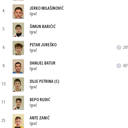
JERKO MILAŠINOVIĆ
4
Igrač
ŠIMUN BARIČIĆ
5
Igrač
PETAR JUREŠKO
6
26'
Igrač
DANIJEL BATUR
8
65'
Igrač
DUJE PETRINA
(C)
10
Igrač
BEPO RUDIĆ
11
Igrač
ANTE ZANIĆ
25
Igrač