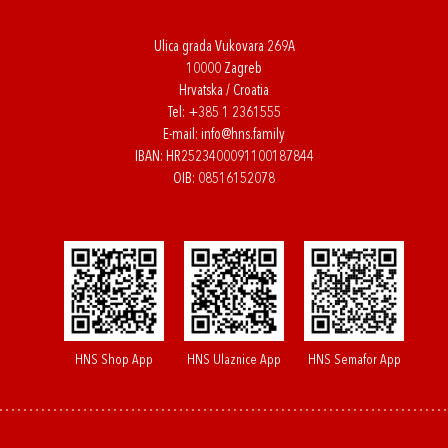
Ulica grada Vukovara 269A
10000 Zagreb
Hrvatska / Croatia
Tel:
+385 1 2361555
E-mail:
info@hns.family
IBAN: HR2523400091100187844
OIB: 08516152078
HNS Shop App
HNS Ulaznice App
HNS Semafor App