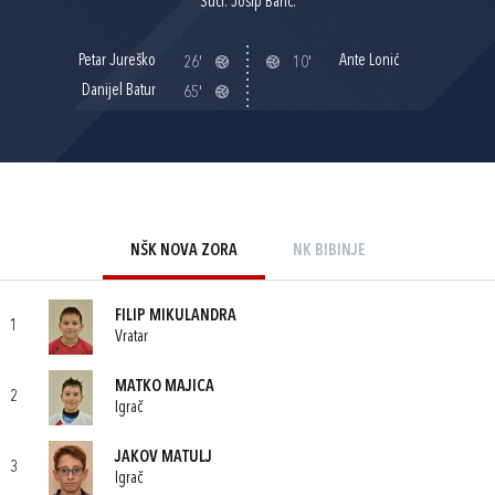
Suci: Josip Barić.
Petar Jureško
Ante Lonić
26'
10'
Danijel Batur
65'
NŠK NOVA ZORA
NK BIBINJE
FILIP MIKULANDRA
1
Vratar
MATKO MAJICA
2
Igrač
JAKOV MATULJ
3
Igrač