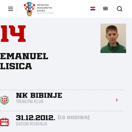
14
Emanuel
Lisica
NK Bibinje
TRENUTNI KLUB
31.12.2012.
(13 godina)
DATUM ROĐENJA