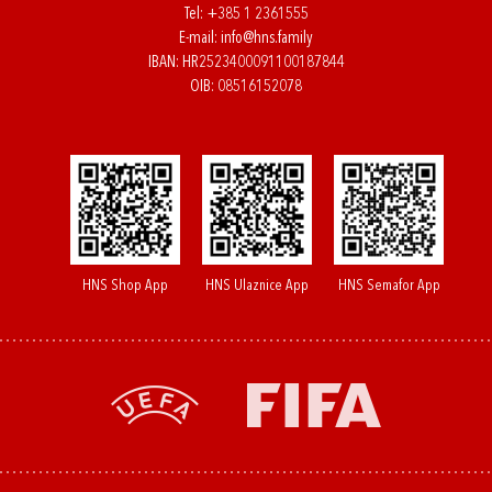
Tel:
+385 1 2361555
E-mail:
info@hns.family
IBAN: HR2523400091100187844
OIB: 08516152078
HNS Shop App
HNS Ulaznice App
HNS Semafor App