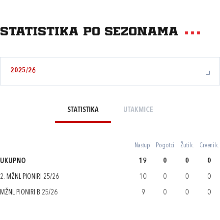
Statistika po sezonama
2025/26
STATISTIKA
UTAKMICE
Nastupi
Pogotci
Žuti k.
Crveni k.
UKUPNO
19
0
0
0
2. MŽNL PIONIRI 25/26
10
0
0
0
MŽNL PIONIRI B 25/26
9
0
0
0