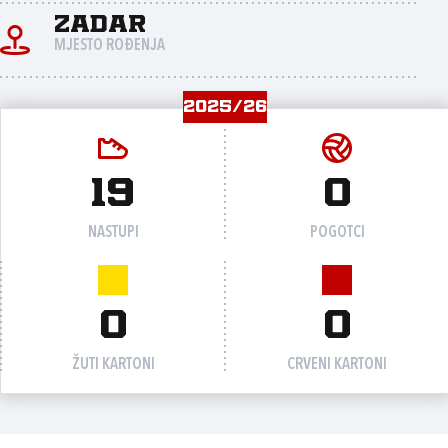
Zadar
MJESTO ROĐENJA
2025/26
19
0
NASTUPI
POGOTCI
0
0
ŽUTI KARTONI
CRVENI KARTONI