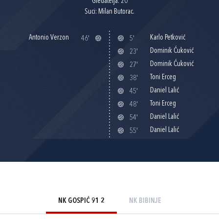
Gledatelja: 20
Suci: Milan Butorac.
Antonio Verzon
Karlo Petković
46'
5'
Dominik Ćuković
23'
Dominik Ćuković
27'
Toni Erceg
38'
Daniel Lalić
45'
Toni Erceg
48'
Daniel Lalić
54'
Daniel Lalić
55'
NK GOSPIĆ 91 2
NK BIBINJE