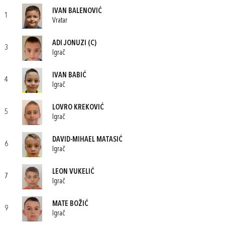
IVAN BALENOVIĆ
1
Vratar
ADI JONUZI
(C)
3
Igrač
IVAN BABIĆ
4
Igrač
LOVRO KREKOVIĆ
5
Igrač
DAVID-MIHAEL MATASIĆ
6
Igrač
LEON VUKELIĆ
7
Igrač
MATE BOŽIĆ
9
Igrač