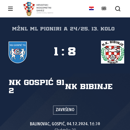
MŽNL ML PIONIRI A 24/25, 13. kolo
1
:
8
NK Gospić 91
NK Bibinje
2
ZAVRŠENO
BALINOVAC, GOSPIĆ, 04.12.2024. 16:30