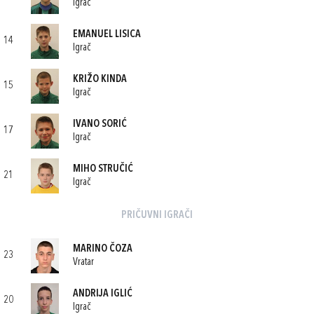
Igrač
EMANUEL LISICA
14
Igrač
KRIŽO KINDA
15
Igrač
IVANO SORIĆ
17
Igrač
MIHO STRUČIĆ
21
Igrač
PRIČUVNI IGRAČI
MARINO ČOZA
23
Vratar
ANDRIJA IGLIĆ
20
Igrač