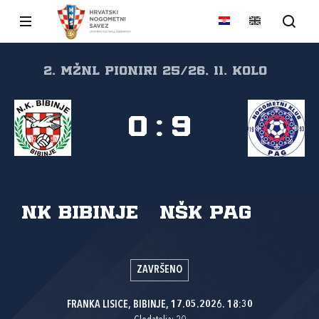
2. MŽNL PIONIRI 25/26, 11. kolo
0
:
9
NK Bibinje
NŠK Pag
ZAVRŠENO
FRANKA LISICE, BIBINJE, 17.05.2026. 18:30