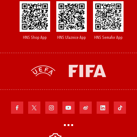
HNS Shop App
HNS Ulaznice App
HNS Semafor App