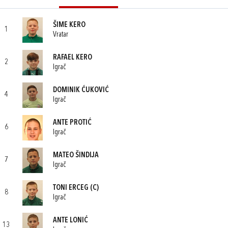
ŠIME KERO
1
Vratar
RAFAEL KERO
2
Igrač
DOMINIK ĆUKOVIĆ
4
Igrač
ANTE PROTIĆ
6
Igrač
MATEO ŠINDIJA
7
Igrač
TONI ERCEG
(C)
8
Igrač
ANTE LONIĆ
13