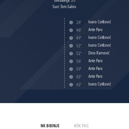
Gledatelja: 20
Suci: Toni Galov.
Ivano Cvitković
26'
Ante Paro
48'
Ivano Cvitković
49'
Ivano Cvitković
52'
Dino Ramović
52'
Ante Paro
56'
Ante Paro
59'
Ante Paro
63'
Ivano Cvitković
63'
NK BIBINJE
NŠK PAG