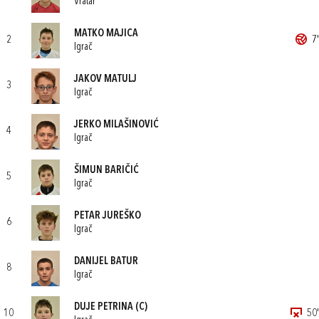
Vratar
MATKO MAJICA
2
7'
Igrač
JAKOV MATULJ
3
Igrač
JERKO MILAŠINOVIĆ
4
Igrač
ŠIMUN BARIČIĆ
5
Igrač
PETAR JUREŠKO
6
Igrač
DANIJEL BATUR
8
Igrač
DUJE PETRINA
(C)
10
50'