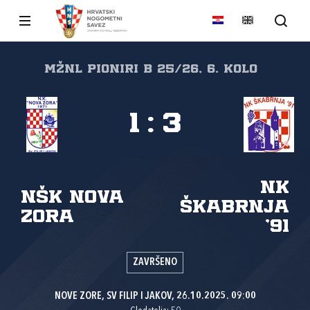
MŽNL PIONIRI B 25/26, 6. kolo
1
:
3
NK
NŠK Nova
Škabrnja
zora
'91
ZAVRŠENO
NOVE ZORE, SV FILIP I JAKOV, 26.10.2025. 09:00