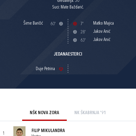
Gledatelja: 50
Suci: Mate Baždarić.
Šime Baričić
Matko Majica
60'
7'
Jakov Anić
28'
Jakov Anić
63'
JEDANAESTERCI
Duje Petrina
NŠK NOVA ZORA
NK ŠKABRNJA '91
FILIP MIKULANDRA
1