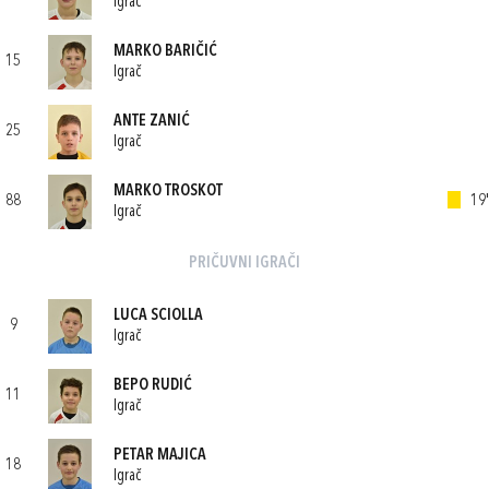
Igrač
MARKO BARIČIĆ
15
Igrač
ANTE ZANIĆ
25
Igrač
MARKO TROSKOT
88
19'
Igrač
PRIČUVNI IGRAČI
LUCA SCIOLLA
9
Igrač
BEPO RUDIĆ
11
Igrač
PETAR MAJICA
18
Igrač