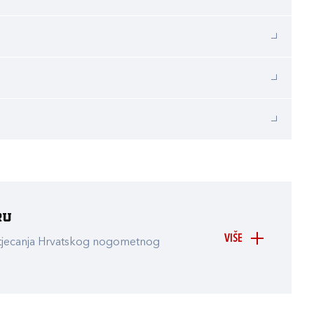
ru
VIŠE
atjecanja Hrvatskog nogometnog