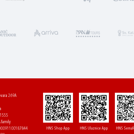
ovara 269A
a
61555
.family
HNS Shop App
HNS Ulaznice App
HNS Semaf
400091100187844