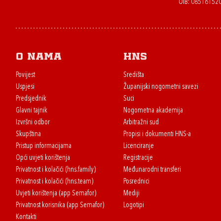
OIB: 08516152
O nama
HNS
Povijest
Središta
Uspjesi
Županijski nogometni savezi
Predsjednik
Suci
Glavni tajnik
Nogometna akademija
Izvršni odbor
Arbitražni sud
Skupština
Propisi i dokumenti HNS-a
Pristup informacijama
Licenciranje
Opći uvjeti korištenja
Registracije
Privatnost i kolačići (hns.family)
Međunarodni transferi
Privatnost i kolačići (hns.team)
Posrednici
Uvjeti korištenja (app Semafor)
Mediji
Privatnost korisnika (app Semafor)
Logotipi
Kontakti