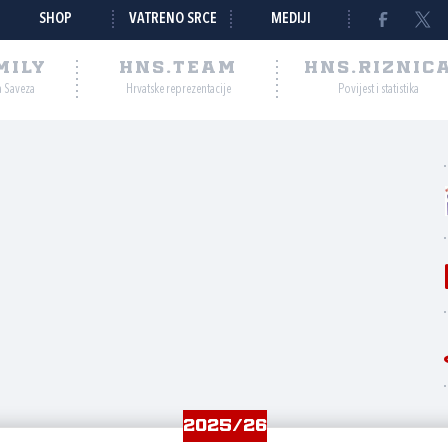
SHOP
VATRENO SRCE
MEDIJI
MILY
HNS.TEAM
HNS.RIZNIC
a Saveza
Hrvatske reprezentacije
Povijest i statistika
2025/26