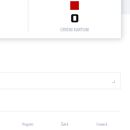
0
CRVENI KARTONI
Pogotci
Žuti k.
Crveni k.