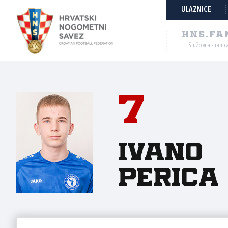
ULAZNICE
HNS.FA
Službena stranic
7
Ivano
Perica