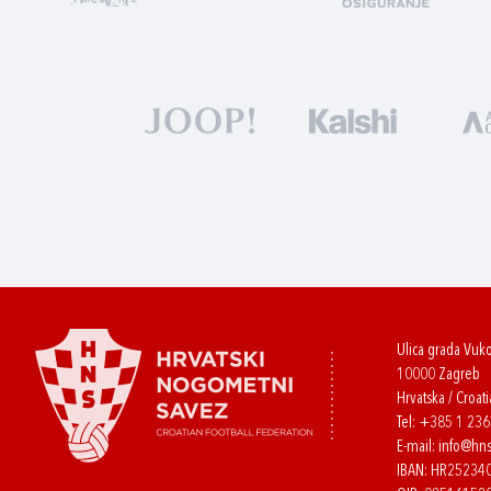
Ulica grada Vuk
10000 Zagreb
Hrvatska / Croati
Tel:
+385 1 23
E-mail:
info@hns
IBAN: HR2523