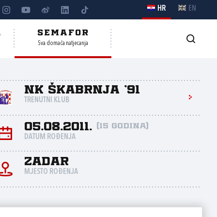
HR
EN
A
SEMAFOR
Sva domaća natjecanja
NK Škabrnja '91
TRENUTNI KLUB
05.08.2011.
(15 godina)
DATUM ROĐENJA
Zadar
MJESTO ROĐENJA