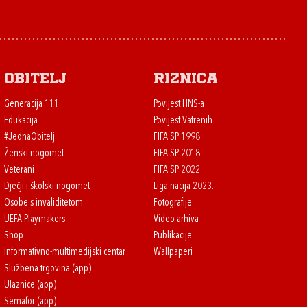
Obitelj
Riznica
Generacija 111
Povijest HNS-a
Edukacija
Povijest Vatrenih
#JednaObitelj
FIFA SP 1998.
Ženski nogomet
FIFA SP 2018.
Veterani
FIFA SP 2022.
Dječji i školski nogomet
Liga nacija 2023.
Osobe s invaliditetom
Fotografije
UEFA Playmakers
Video arhiva
Shop
Publikacije
Informativno-multimedijski centar
Wallpaperi
Službena trgovina (app)
Ulaznice (app)
Semafor (app)