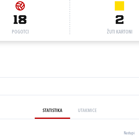
18
2
POGOTCI
ŽUTI KARTONI
STATISTIKA
UTAKMICE
Nastupi