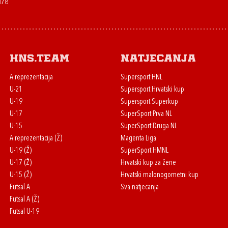
078
HNS.team
Natjecanja
A reprezentacija
Supersport HNL
U-21
Supersport Hrvatski kup
U-19
Supersport Superkup
U-17
SuperSport Prva NL
U-15
SuperSport Druga NL
A reprezentacija (Ž)
Magenta Liga
U-19 (Ž)
SuperSport HMNL
U-17 (Ž)
Hrvatski kup za žene
U-15 (Ž)
Hrvatski malonogometni kup
Futsal A
Sva natjecanja
Futsal A (Ž)
Futsal U-19